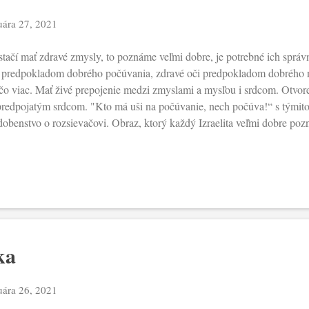
uára 27, 2021
tačí mať zdravé zmysly, to poznáme veľmi dobre, je potrebné ich správ
 predpokladom dobrého počúvania, zdravé oči predpokladom dobrého 
čo viac. Mať živé prepojenie medzi zmyslami a mysľou i srdcom. Otvo
redpojatým srdcom. "Kto má uši na počúvanie, nech počúva!“ s týmito 
obenstvo o rozsievačovi. Obraz, ktorý každý Izraelita veľmi dobre pozn
vetleniu toho, ako Boh odovzdáva svoje Slovo človeku. A následne, kde
tko záleží od limitov a od odporu, ktoré mu zabránia prinášať úrodu. V b
njeliách, najviditeľnejšími znakmi tvrdosti srdca sú neschopnosť počúvať
eľ, ktoré sú neschopné otvoriť sa niečomu novému. Ak by sme išli do det
chopné konverzie. Naopak, jedine srdce schopné nastúpiť na cestu neus
ne, je schopné t...
ka
uára 26, 2021