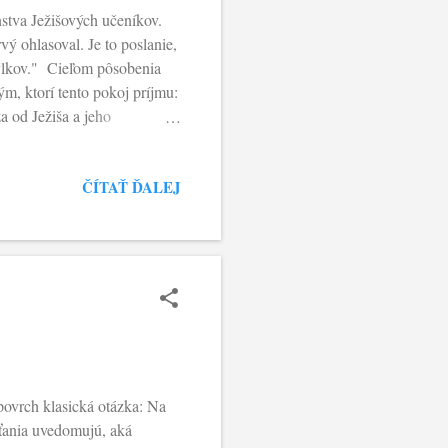
nstva Ježišových učeníkov.
ý ohlasoval. Je to poslanie,
 vlkov." Cieľom pôsobenia
ým, ktorí tento pokoj príjmu:
a od Ježiša a jeho
olstvo Božej lásky. On je ten
naplniť toto poslanie? Je to
ČÍTAŤ ĎALEJ
loboda vyjadrená úprimnou
 ani obuv..." Aj naša viera
ovrch klasická otázka: Na
sťania uvedomujú, aká