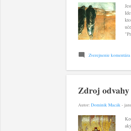
Jes
Ide
kto
uče
"Pr
vyk
prv
pra
Zverejnenie komentára
dôv
je 
Zdroj odvahy
Autor:
Dominik Macák
-
jan
Ked
aký