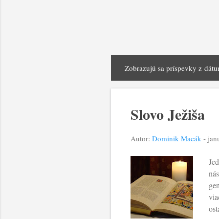
Zobrazujú sa príspevky z dátu
P
r
í
Slovo Ježiša
s
p
Autor:
Dominik Macák
-
jan
e
Jed
v
nás
k
gen
via
y
ost