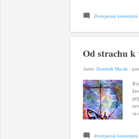
pri
zja
Neb
Zverejnenie komentára
- B
mno
Od strachu k 
Autor:
Dominik Macák
-
jan
Rýc
kto
prí
nev
sa 
zad
ich
von
Zverejnenie komentára