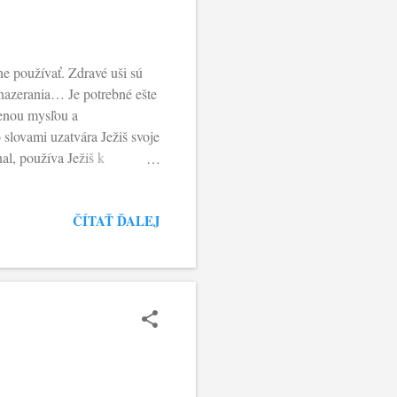
ne používať. Zdravé uši sú
nazerania… Je potrebné ešte
renou mysľou a
slovami uzatvára Ježiš svoje
al, používa Ježiš k
 (a ako) toto Slovo skončí.
iblickej tradícii, a zvlášť v
ČÍTAŤ ĎALEJ
 a vidieť. Teda srdce a
ailov, tak ide o srdce
talého obrátenia, metanoie,