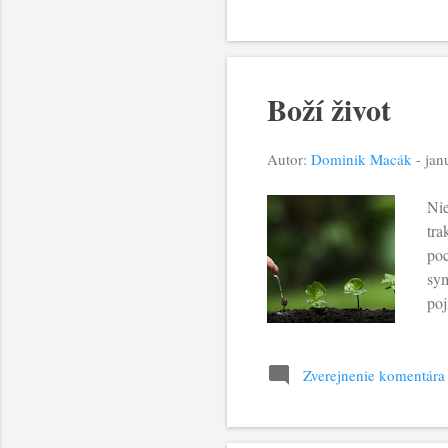
nem
sa 
Boží život
Autor:
Dominik Macák
-
jan
Nie
tra
poc
sym
poj
krá
krá
Nap
Zverejnenie komentára
lim
“au
zas