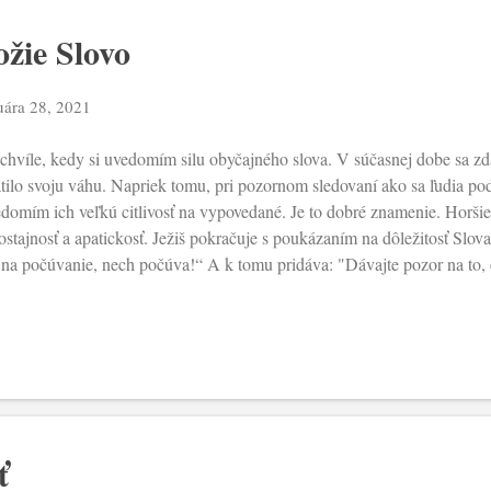
ožie Slovo
uára 28, 2021
chvíle, kedy si uvedomím silu obyčajného slova. V súčasnej dobe sa zd
atilo svoju váhu. Napriek tomu, pri pozornom sledovaní ako sa ľudia pod
domím ich veľkú citlivosť na vypovedané. Je to dobré znamenie. Horšie
ostajnosť a apatickosť. Ježiš pokračuje s poukázaním na dôležitosť Slo
 na počúvanie, nech počúva!“ A k tomu pridáva: "Dávajte pozor na to, 
o výzvy je vzťah k Slovu, ktoré vychádza z Božích úst. Ono, prijímané v 
niká počúvajúceho. Preto Ježiš hovorí: "nič nie je skryté, čo by sa ne
erná a skrytá, ktorá pochádza zo vzťahu s Bohom a je poznačená poko
ostane skrytá v ľudskom srdci. Má neskutočne veľkú silu, ktorá postupn
 zažatá lampa v miestnosti. A tá, skôr či neskôr, sa bude prejavovať nav
ť