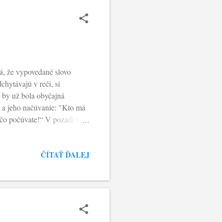
á, že vypovedané slovo
chytávajú v reči, si
 by už bola obyčajná
va a jeho načúvanie: "Kto má
čo počúvate!“ V pozadí tejto
skrytosti, neustále rastie a
malo vyjaviť…" Pravda,
ČÍTAŤ ĎALEJ
rou, vďačnosťou a dôverou,
e ožaruje celého človeka,
onok. Jedinou starosťou...