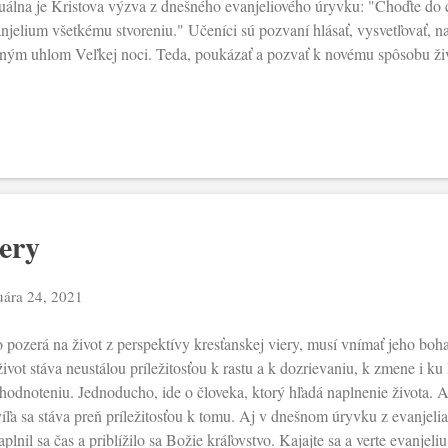
uálna je Kristova výzva z dnešného evanjeliového úryvku: "Choďte do c
njelium všetkému stvoreniu." Učeníci sú pozvaní hlásať, vysvetľovať, n
ným uhlom Veľkej noci. Teda, poukázať a pozvať k novému spôsobu živo
chádza po zvláštnom “odmietnutí". Šestnásta kapitola Markovho evanj
vaním, ktoré je adresované ženám pri prázdnom hrobe: "choďte a pove
rovi”, ale ony: "nepovedali nikomu nič, lebo sa báli”. Podobný postoj a 
níci, ktorým Ježiš: vyčítal neveru a tvrdosť srdca” (porov. Mk 16,7.14).
senosti so vzkrieseným Ježišom, učeníci sú schopní bez strachu ohlasovať
lniť ú...
iery
uára 24, 2021
 pozerá na život z perspektívy kresťanskej viery, musí vnímať jeho boha
život stáva neustálou príležitosťou k rastu a k dozrievaniu, k zmene i ku 
hodnoteniu. Jednoducho, ide o človeka, ktorý hľadá naplnenie života.
íľa sa stáva preň príležitosťou k tomu. Aj v dnešnom úryvku z evanjelia
plnil sa čas a priblížilo sa Božie kráľovstvo. Kajajte sa a verte evanje