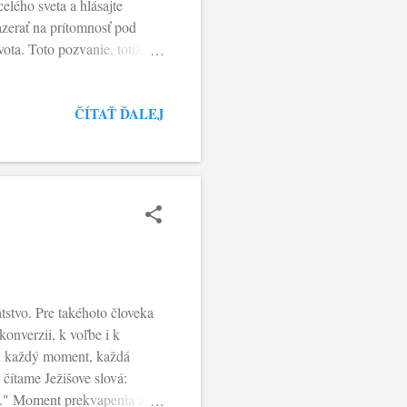
elého sveta a hlásajte
azerať na prítomnosť pod
ta. Toto pozvanie, totiž,
elia začína s podobným
dzte jeho učeníkom a
ČÍTAŤ ĎALEJ
strach zaujali samotní
 Iba po osobnom stretnutí a
, že Ježiš je živí. Teda,
tstvo. Pre takéhoto človeka
konverzii, k voľbe i k
 A každý moment, každá
 čítame Ježišove slová:
liu." Moment prekvapenia a