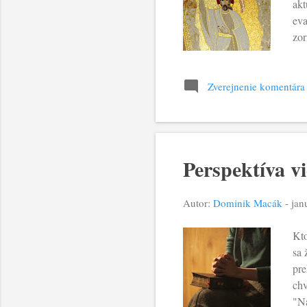
akt
eva
zor
pri
poz
Pet
Zverejnenie komentára
uče
skú
nap
Perspektíva v
Autor:
Dominik Macák
-
jan
Kto
sa 
pre
chv
"Na