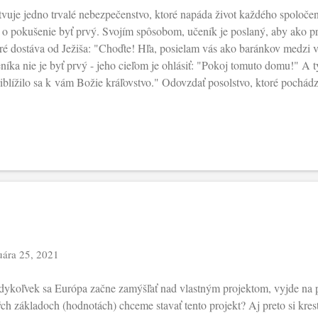
tvuje jedno trvalé nebezpečenstvo, ktoré napáda život každého spoloče
 o pokušenie byť prvý. Svojím spôsobom, učeník je poslaný, aby ako prv
ré dostáva od Ježiša: "Choďte! Hľa, posielam vás ako baránkov medzi
níka nie je byť prvý - jeho cieľom je ohlásiť: "Pokoj tomuto domu!" A t
iblížilo sa k vám Božie kráľovstvo." Odovzdať posolstvo, ktoré pochádz
upiteľského diela. On posiela svojich učeníkov a on im zveruje živé pos
ý a zároveň služobník všetkých. A aká je výbava učeníkov, aby dokázali 
vá sloboda učeníka, v ktorej prijali pozvanie vykročiť. Zároveň je to s
erou v Božiu prítomnosť. Preto Ježiš vyzýva: "Nenoste mešec ani kapsu
plodom mnohých, ktorí ju v takej slobode odovzdávali aj ...
uára 25, 2021
ykoľvek sa Európa začne zamýšľať nad vlastným projektom, vyjde na p
ch základoch (hodnotách) chceme stavať tento projekt? Aj preto si kre