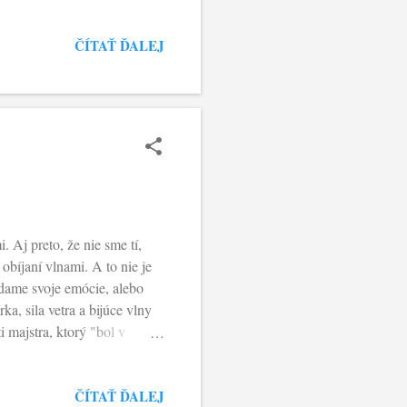
olo posolstvo nádeje. Nielen
ote mnohých jednotlivcov.
ČÍTAŤ ĎALEJ
e toto Slovo - Ježiša Krista
ie len to, môže prijať dar
e všetko nečisté zo srdca...
Aj preto, že nie sme tí,
obíjaní vlnami. A to nie je
ádame svoje emócie, alebo
ka, sila vetra a bijúce vlny
i majstra, ktorý "bol v
hynieme?“, jasne vyjadruje
e sú schopní sa sami dostať
ČÍTAŤ ĎALEJ
 sa tak bojíte?! Ešte stále