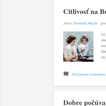
Citlivosť na B
Autor:
Dominik Macák
-
jan
Sú 
str
uve
ľah
uši
jeh
pre
dôv
Zverejnenie komentára
nez
ako
Dobre počúva