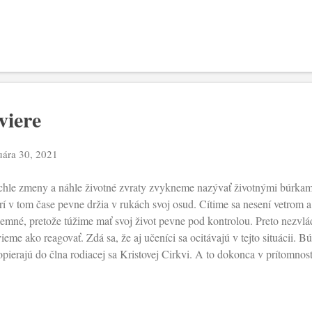
náša nový koncept vyučovania: “učil ako ten, čo má moc”. Jeho Slovo b
vovalo prítomnosť Božieho kráľovstva, ale ho naozaj ustanovovalo v živ
olo to jednoduché oznámenie: “priblížilo sa Božie kráľovstvo”. Ale skrz
oh sa stáva prítomným vo svete. Človek ho môže znovu volať “Otec”. A n
horakej milosti, ktorá v jeho duši ustanovuje znovu poriadok. Odstraňuj
viere
uára 30, 2021
hle zmeny a náhle životné zvraty zvykneme nazývať životnými búrkami. 
rí v tom čase pevne držia v rukách svoj osud. Cítime sa nesení vetrom a 
jemné, pretože túžime mať svoj život pevne pod kontrolou. Preto nezvl
ieme ako reagovať. Zdá sa, že aj učeníci sa ocitávajú v tejto situácii. Búr
opierajú do člna rodiacej sa Kristovej Cirkvi. A to dokonca v prítomnost
nej časti lode a spal na poduške“. Ich otázka: "Učiteľ, nedbáš o to, že 
 pocity. Akokoľvek sú zdatnými rybármi, predsa rozpoznávajú, že oni ni
 z tejto situácie. Následne prichádza Ježišova otázka (lepšie otázky): „Čo