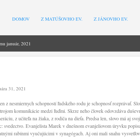
DOMOV
Z MATÚŠOVHO EV.
Z JÁNOVHO EV.
mu január, 2021
uára 31, 2021
en z nesmiernych schopností ľudského rodu je schopnosť rozprávať. Sl
trojom komunikácie medzi ľuďmi. Skrze neho človek odovzdáva duševn
eráciu, z učiteľa na žiaka, z rodiča na dieťa. Predsa len, slovo má aj svoj
c: svedectvo. Evanjelista Marek v dnešnom evanjeliovom úryvku popisu
atnými rabínmi vyučujúcimi v synagógach. Aj oni mali snahu vysvetľova