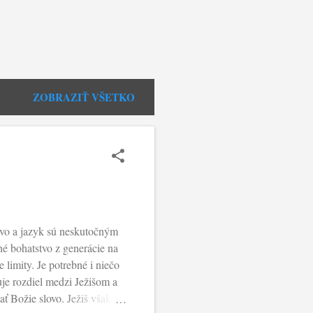
ZOBRAZIŤ VŠETKO
ovo a jazyk sú neskutočným
é bohatstvo z generácie na
e limity. Je potrebné i niečo
je rozdiel medzi Ježišom a
ť Božie slovo. Ježiš však