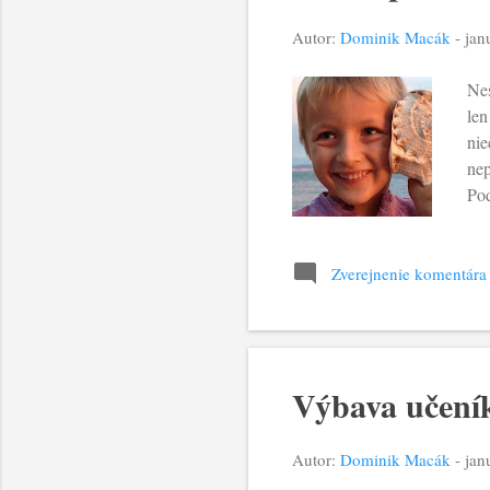
Autor:
Dominik Macák
-
jan
Nes
len
nie
nep
Pod
vys
Vše
eva
Zverejnenie komentára
mys
nes
zme
Výbava učení
Autor:
Dominik Macák
-
jan