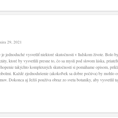
áte vieru?“ Pozýva ich k zmene pohľadu a k nájdeniu pevného bodu. A
lepšie okolo seba, niet sa čoho báť.“ Neustála výzva zanechať pohľad str
uára 29, 2021
 je jednoduché vysvetliť niektoré skutočnosti v ľudskom živote. Bolo b
ktáty, ktoré by vysvetlili presne to, čo sa myslí pod slovom láska, priate
hopenie takýchto komplexných skutočností si pomáhame opisom, príkl
bolmi. Každé zjednodušenie (akokoľvek sa dobre počúva) by mohlo osl
mov. Dokonca aj Ježiš používa obraz zo sveta botaniky, aby vysvetlil t
ľovstva: "S Božím kráľovstvom je to tak, ako keď človek hodí semeno d
ľovstvo … je ako horčičné zrnko. Keď ho sejú do zeme…” Ono sa nena
riek tomu má nesmiernu moc všetko meniť a dať nový zmysel. Mení vše
itovalo slobodu ľudského rozhodnutia a príbehu. V centre Ježišovej poz
tomaticky”. Je málo tých, ktorí si tento jeho rast všímajú, a predsa ako t
iate semien...