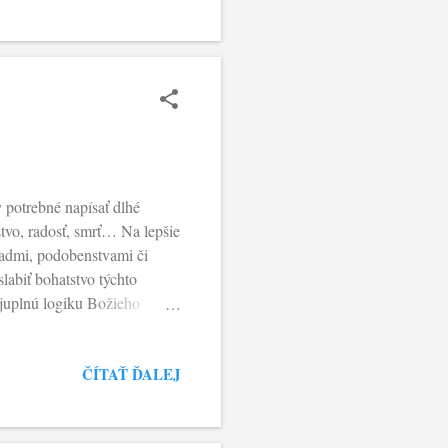
koby im hovoril: „Pozrite
achu a ...
y potrebné napísať dlhé
ľstvo, radosť, smrť… Na lepšie
admi, podobenstvami či
abiť bohatstvo týchto
ajuplnú logiku Božieho
o zeme..." alebo "Božie
nucuje, ale sa ponúka.
ČÍTAŤ ĎALEJ
tko bez toho, aby sa
ornosti je “spontánne” alebo
o chodí v prírode, i raz už