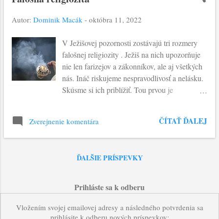
s
Autor:
Dominik Macák
-
októbra 11, 2022
p
V Ježišovej pozornosti zostávajú tri rozmery
e
falošnej religiozity . Ježiš na nich upozorňuje
v
nie len farizejov a zákonníkov, ale aj všetkých
k
nás. Ináč riskujeme nespravodlivosť a nelásku.
Skúsme si ich priblížiť. Tou prvou je
y
nedostatok rozlišovacej schopnosti . To
neumožňuje rozpoznať, čo má byť v centre
ČÍTAŤ ĎALEJ
Zverejnenie komentára
autentického vzťahu s Bohom a s druhými. A
tak u farizejoch je dôležitejšie "dávate desiatky
z mäty, ruty a z každej zeleniny" ako
ĎALŠIE PRÍSPEVKY
"spravodlivosť a Božia láska". Druhým
pokušením je pokrytecká okázalosť . Teda
vynikať, vyvyšovať sa ... dokonca si aj z Boha
Prihláste sa k odberu
robiť zámienku na potvrdenie seba samého.
Takéto správanie z nás robí "neoznačené
Vložením svojej emailovej adresy a následného potvrdenia sa
prihlásite k odberu nových príspevkov:
hroby" - vyzeráme živí, vo vnútri sme vlastne