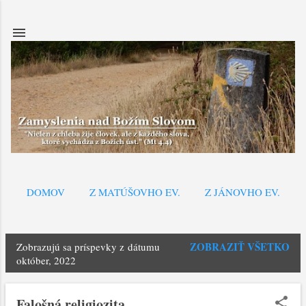
Preskočiť na hlavný obsah
DOMOV
Z MATÚŠOVHO EV.
Z JÁNOVHO EV.
ZOBRAZIŤ VŠETKO
Zobrazujú sa príspevky z dátumu
P
október, 2022
r
í
Falošná religiozita