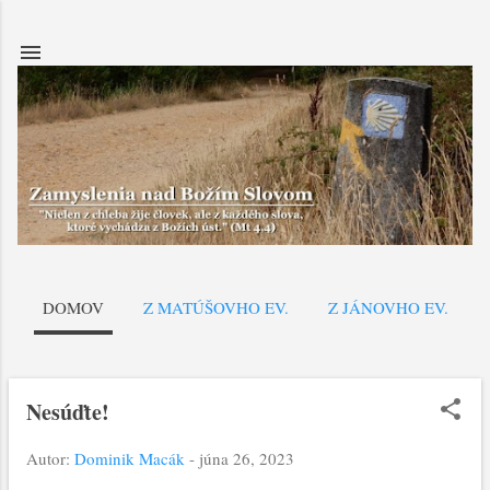
Preskočiť na hlavný obsah
DOMOV
Z MATÚŠOVHO EV.
Z JÁNOVHO EV.
Nesúďte!
P
r
Autor:
Dominik Macák
-
júna 26, 2023
í