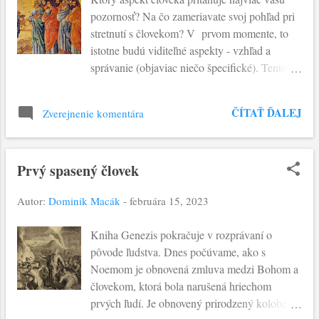
ktorej zdieľame s ním každodenný kríž,
pozornosť? Na čo zameriavate svoj pohľad pri
nestrácame život. Práve naopak, pri ňom, ktorý
stretnutí s človekom? V prvom momente, to
je Život, nachádzame život . Nachádzame
istotne budú viditeľné aspekty - vzhľad a
svoju dušu, teda ten Boží dych, ktorý Boh
správanie (objaviac niečo špecifické). Tento
vdýchol do nás. Lk 9,22-25: Ježiš povedal
mechanizmus je viditeľný aj pri uvažovaní o
svojim učeníkom: „Syn človeka musí mnoho
tom, čo si druhí myslia o nás . Preto sa
trpieť, starší, veľkňazi a zákonníci ho zavrhnú,
ČÍTAŤ ĎALEJ
Zverejnenie komentára
snažíme vyzerať čo najlepšie a najkrajšie.
zabijú ho, ale on tretieho dňa vstane z
Rastie tak túžba byť obdivovaný alebo
mŕtvych.“ A všetkým povedal: „K...
vnímaný pozitívne. Koľko antropológie a
Prvý spasený človek
psychológie sa nachádza v dnešných
Ježišových slovách, ktoré čítame v Matúšovom
Autor:
Dominik Macák
-
februára 15, 2023
evanjeliu na začiatku tohto Pôstneho obdobia.
Začína s výzvou: "Dajte si pozor a nekonajte
Kniha Genezis pokračuje v rozprávaní o
svoje dobré skutky...” V Ekumenickom
pôvode ľudstva. Dnes počúvame, ako s
preklade je použité: “Dajte si pozor, aby ste
Noemom je obnovená zmluva medzi Bohom a
neprejavovali svoju zbožnosť pred ľuďmi…”
človekom, ktorá bola narušená hriechom
Zbožnosť, ktorá je ukrytá v praktizovaní
prvých ľudí. Je obnovený prirodzený kolobeh
almužny, modlitieb a pôstu. Avšak,