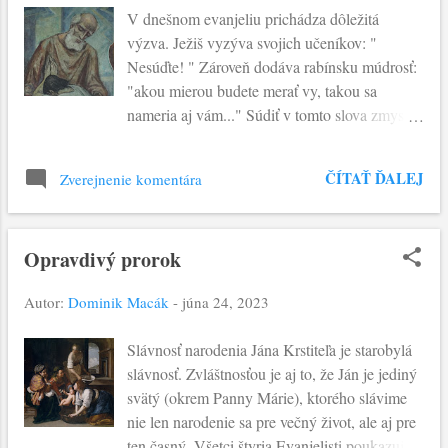
V dnešnom evanjeliu prichádza dôležitá
s
výzva. Ježiš vyzýva svojich učeníkov: "
p
Nesúďte! " Zároveň dodáva rabínsku múdrosť:
"akou mierou budete merať vy, takou sa
e
nameria aj vám..." Súdiť v tomto slova zmysle
v
znamená posudzovať udalosti života podľa
k
dvoch princípov, ktoré presahujú ľudský život:
ČÍTAŤ ĎALEJ
Zverejnenie komentára
dobra a zla ! Ľudský úsudok je obmedzený v
y
poznaní. Žiaden človek nepozná srdce toho
druhého. A nepozná ani objektívne zlo a
Opravdivý prorok
dobro. Problém nášho posudzovania tkvie ešte
v jednej veci - tým najčastejšie
Autor:
Dominik Macák
-
júna 24, 2023
ospravedlňujeme seba samých . Na rozdiel do
Pána , ktorý jedine pozná úmysly srdca a
Slávnosť narodenia Jána Krstiteľa je starobylá
pozná pravdu o človeku. Paradoxne, ten je
slávnosť. Zvláštnosťou je aj to, že Ján je jediný
nesmierne a bezhraničné milosrdenstvo.
svätý (okrem Panny Márie), ktorého slávime
Objavme vo svojom živote tento postoj, ktorý
nie len narodenie sa pre večný život, ale aj pre
nás privedie k pokore modliť sa slová z
ten časný. Všetci štyria Evanjelisti poukazujú,