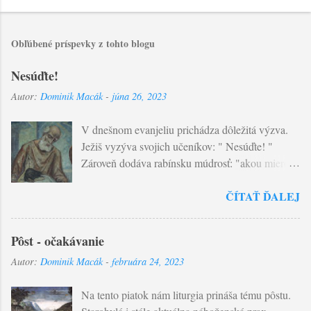
Obľúbené príspevky z tohto blogu
Nesúďte!
Autor:
Dominik Macák
-
júna 26, 2023
V dnešnom evanjeliu prichádza dôležitá výzva.
Ježiš vyzýva svojich učeníkov: " Nesúďte! "
Zároveň dodáva rabínsku múdrosť: "akou mierou
budete merať vy, takou sa nameria aj vám..."
ČÍTAŤ ĎALEJ
Súdiť v tomto slova zmysle znamená posudzovať
udalosti života podľa dvoch princípov, ktoré
presahujú ľudský život: dobra a zla ! Ľudský
Pôst - očakávanie
úsudok je obmedzený v poznaní. Žiaden človek
Autor:
Dominik Macák
-
februára 24, 2023
nepozná srdce toho druhého. A nepozná ani
objektívne zlo a dobro. Problém nášho
Na tento piatok nám liturgia prináša tému pôstu.
posudzovania tkvie ešte v jednej veci - tým