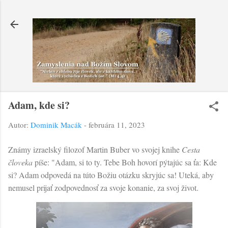
Preskočiť na hlavný obsah
Adam, kde si?
Autor:
Dominik Macák
-
februára 11, 2023
Známy izraelský filozof Martin Buber vo svojej knihe
Cesta
človeka
píše: "Adam, si to ty. Tebe Boh hovorí pýtajúc sa ťa: Kde
si? Adam odpovedá na túto Božiu otázku skryjúc sa! Uteká, aby
nemusel prijať zodpovednosť za svoje konanie, za svoj život.