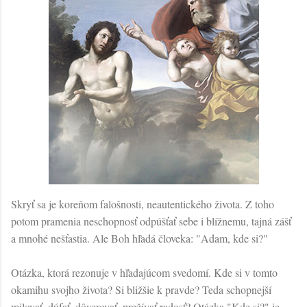
Skryť sa je koreňom falošnosti, neautentického života. Z toho
potom pramenia neschopnosť odpúšťať sebe i blížnemu, tajná zášť
a mnohé nešťastia. Ale Boh hľadá človeka: "Adam, kde si?"
Otázka, ktorá rezonuje v hľadajúcom svedomí. Kde si v tomto
okamihu svojho života? Si bližšie k pravde? Teda schopnejší
milovať, dúfať, dôverovať, prežívať radosť? Otázka "Kde si?" je