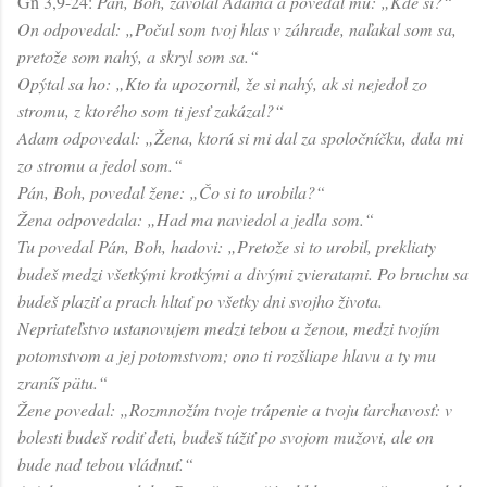
Gn 3,9-24:
Pán, Boh, zavolal Adama a povedal mu: „Kde si?“
On odpovedal: „Počul som tvoj hlas v záhrade, naľakal som sa,
pretože som nahý, a skryl som sa.“
Opýtal sa ho: „Kto ťa upozornil, že si nahý, ak si nejedol zo
stromu, z ktorého som ti jesť zakázal?“
Adam odpovedal: „Žena, ktorú si mi dal za spoločníčku, dala mi
zo stromu a jedol som.“
Pán, Boh, povedal žene: „Čo si to urobila?“
Žena odpovedala: „Had ma naviedol a jedla som.“
Tu povedal Pán, Boh, hadovi: „Pretože si to urobil, prekliaty
budeš medzi všetkými krotkými a divými zvieratami. Po bruchu sa
budeš plaziť a prach hltať po všetky dni svojho života.
Nepriateľstvo ustanovujem medzi tebou a ženou, medzi tvojím
potomstvom a jej potomstvom; ono ti rozšliape hlavu a ty mu
zraníš pätu.“
Žene povedal: „Rozmnožím tvoje trápenie a tvoju ťarchavosť: v
bolesti budeš rodiť deti, budeš túžiť po svojom mužovi, ale on
bude nad tebou vládnuť.“