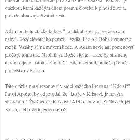
otázkou, ktorá každým dňom posúva človeka k plnosti života,
pretože obnovuje životnú cestu.
Adam pri tejto otázke kokce: "...naľakal som sa, pretože som
nahý". Rozdeľovateľ ho porazil - vzdialil ho o d Boha i vnútorne
rozbil. Vzťahy sú na mŕtvom bode. A Adam nevie ani pomenovať
prečo je tomu tak. Naplnili sa Božie slová: "...keď by si z neho
(stromu) jedol, istotne zomrieš." Adam zomrel, pretože prerušil
priateľstvo s Bohom.
Táto otázka musí rezonovať v srdci každého kresťana: "Kde si?"
Pavol Apoštol by odpovedal, že "kto je v Kristovi, je novým
stvorením!" Žiješ teda v Kristovi? Alebo len v sebe? Nasleduješ
Krista, alebo sleduješ len seba?