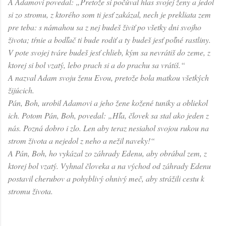
A Adamovi povedal: „Pretože si počúval hlas svojej ženy a jedol
si zo stromu, z ktorého som ti jesť zakázal, nech je prekliata zem
pre teba: s námahou sa z nej budeš živiť po všetky dni svojho
života; tŕnie a bodľač ti bude rodiť a ty budeš jesť poľné rastliny.
V pote svojej tváre budeš jesť chlieb, kým sa nevrátiš do zeme, z
ktorej si bol vzatý, lebo prach si a do prachu sa vrátiš.“
A nazval Adam svoju ženu Evou, pretože bola matkou všetkých
žijúcich.
Pán, Boh, urobil Adamovi a jeho žene kožené tuniky a obliekol
ich. Potom Pán, Boh, povedal: „Hľa, človek sa stal ako jeden z
nás. Pozná dobro i zlo. Len aby teraz nesiahol svojou rukou na
strom života a nejedol z neho a nežil naveky!“
A Pán, Boh, ho vykázal zo záhrady Edenu, aby obrábal zem, z
ktorej bol vzatý. Vyhnal človeka a na východ od záhrady Edenu
postavil cherubov a pohyblivý ohnivý meč, aby strážili cestu k
stromu života.