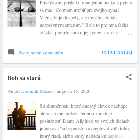
Pred časom prišla ku mne jedna matka a pýtala
týždeň, ide o pešiu púť, ktorá trvá dni, týždne a
sa ma: "Čo mám urobiť pre svojho syna?
pre niektorých i mesiace. Ja som sa rozhodol
Viem, že je dospelý, ale myslím, že ide
pre cestu, ktorá začína v horskom stredovekom
nesprávnym smerom." Bola to pre mňa ťažká
kláštore, v ktorom boli prijímaní pútnici, čo
otázka, pretože som o jej synovi som nič
prichádzali z Francúzska cez Pyreneje a
nevedel. V týchto situáciách zvykneme
smerovali k hrobu sv. Jakuba. Keď som si
povedať: "Modlite sa za neho!” Znie to
prezeral fotky z tejto hraničnej dedinky s 30
ČÍTAŤ ĎALEJ
Zverejnenie komentára
povrchne, ale nie je. Modlitba za niekoho
obyvateľmi, našiel som jednu s návestnou
znamená spojivko medzi Božou a ľudskou
tabuľou, ktorá oznamovala vzdialenosť do
vôľou. Dnešné evanjelium nám ponúka skvelý
Santiaga de...
Boh sa stará
príklad. Kanaánska žena prosí za svoju dcéru:
"Zmiluj sa nado mnou, Pane, syn Dávidov!
Autor:
Dominik Macák
-
augusta 15, 2020
Dcéru mi hrozne trápi zlý duch." Je to
modlitba, v ktorej vyjadruje dôveru v Božiu
Sú skutočnosti, ktoré dnešný človek nechápe
pomoc. Ale na druhej strane prejavuje lásku k
alebo sú mu cudzie. Jednou z nich je
svojej dcére. Jej život sa pohybuje medzi
poslušnosť. Dante Alighieri vo svojich dielach
Božou vôľou a láskou k svojej dcére. V jej
ju nazýva “schopnosťou akceptovať vôľu toho,
modlitbe vidíme dva atribúty: odvahu a
ktorý riadi, alebo ktorý nabáda ku naplneniu
trpezlivosť. Odvaha ju oslobodzuje od strachu