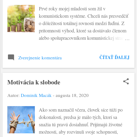
Môže byť dokonca prijaté, ale prežívané s
Prvé roky mojej mladosti som žil v
povrchnosťou a banálnosťou. V pozadí
komunistickom systéme. Chceli nás presvedčiť
neprijatia pozvania či povrchnosti v prijatí je
o dôležitosti totálnej rovnosti medzi ľuďmi. Z
možno jeden radikálny dôvod. Skúmajme, či
prítomnosti výhod, ktoré sa dostávalo členom
sa nedotýka i nás. Hovorím o neschopnosti
alebo spolupracovníkom komunistickej strany,
moderného človeka vstúpiť do “logiky Božej
vzišiel veľavravný slogan: rovný medzi
nezištnosti” (bezodplatnosti). Že pozvanie na
rovnejšími. Odmena v kapitalistickom zmysle
jeho hostinu si nemusíme zaslúžiť. Volá
ČÍTAŤ ĎALEJ
Zverejnenie komentára
bola považovaná za nespravodlivú, ktorá
každého - a ako sa hovorí: “čo nič nestojí, za
vytvára sociálne rozdiely. Ale, človek
nič nestojí”. Pre pozvaných to bola práca na
nepotrebuje veľa inteligencie, aby si uvedomil,
poli, ob...
Motivácia k slobode
že aj matka v rodine sa správa inak ku skoro
dospelému synovi ako k jeho malej sestričke -
Autor:
Dominik Macák
-
augusta 18, 2020
a tento jej postoj je spravodlivý. I dnešné
podobenstvo predstavuje zdanlivo
Ako som naznačil včera, človek síce túži po
nespravodlivé zaobchádzanie s robotníkmi zo
dokonalosti, predsa je málo tých, ktorí sa
strany hospodára. Každý z nich dostáva
snažia tú pravú dosiahnuť. Prijímajú životné
rovnakú odmenu, aj keď vykonali odlišnú
možnosti, aby rozvinuli svoje schopnosti,
prácu. Cirkevní otcovia našli skvelú odpoveď