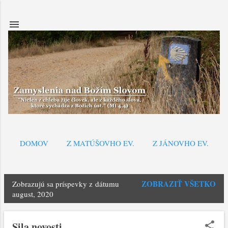
Preskočiť na hlavný obsah
DOMOV
Z MATÚŠOVHO EV.
Z JÁNOVHO EV.
ZOBRAZIŤ VŠETKO
Zobrazujú sa príspevky z dátumu
P
august, 2020
r
í
Sila novosti