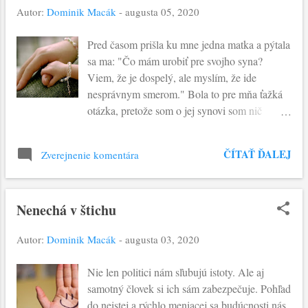
Autor:
Dominik Macák
-
augusta 05, 2020
vysoký vrch". Privádza ich na miesto, kde sú
ochotní urobiť nezvyčajné kroky - tak ako to
Pred časom prišla ku mne jedna matka a pýtala
dievča, ktorá sa chce dotknúť neba. Peter chce
sa ma: "Čo mám urobiť pre svojho syna?
urobiť "tri stánky". Rýchlo si uvedomíme, že
Viem, že je dospelý, ale myslím, že ide
nie Ježiš potrebuje túto zmenu. Sú to samotní
nesprávnym smerom." Bola to pre mňa ťažká
učeníci, ktorí potrebujú túto skúsenosť.
otázka, pretože som o jej synovi som nič
Dôležitý moment - dokonca nevyhnutný - pre
nevedel. V týchto situáciách zvykneme
všetkých učeníkov. Ide o moment ústrania a
povedať: "Modlite sa za neho!” Znie to
ticha. Modlitba, ktorá pomáha objaviť vlastnú
ČÍTAŤ ĎALEJ
Zverejnenie komentára
povrchne, ale nie je. Modlitba za niekoho
tvár. Stojac zoči voči osláveného Krista, aj tvár
znamená spojivko medzi Božou a ľudskou
učeníka v...
vôľou. Dnešné evanjelium nám ponúka skvelý
Nenechá v štichu
príklad. Kanaánska žena prosí za svoju dcéru:
"Zmiluj sa nado mnou, Pane, syn Dávidov!
Autor:
Dominik Macák
-
augusta 03, 2020
Dcéru mi hrozne trápi zlý duch." Je to
modlitba, v ktorej vyjadruje dôveru v Božiu
Nie len politici nám sľubujú istoty. Ale aj
pomoc. Ale na druhej strane prejavuje lásku k
samotný človek si ich sám zabezpečuje. Pohľad
svojej dcére. Jej život sa pohybuje medzi
do neistej a rýchlo meniacej sa budúcnosti nás