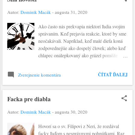
s
Autor:
Dominik Macák
-
augusta 31, 2020
p
Ako často nás prekvapia niektorí ľudia svojím
e
správaním. Keď prejavia reakcie, ktoré by sme
v
neočakávali. Napríklad, keď malé dieťa koná
k
zodpovednejšie ako dospelý človek; alebo keď
chlapec onálepkovaný ako grázel pomôže
y
nezištne cudziemu človeku… Pred
Nazaretčanmi stojí Ježiš, ktorý ich prekvapuje
ČÍTAŤ ĎALEJ
Zverejnenie komentára
svojím správaním. Na začiatku svojho
verejného účinkovania, im predstavuje odkiaľ
pochádza jeho sila, a to citujúc proroka
Facka pre diabla
Izaiáša: "Duch Pána je nado mnou, lebo ma
pomazal, aby som hlásal evanjelium
Autor:
Dominik Macák
-
augusta 30, 2020
chudobným.” Prorok i Ježiš sú si vedomí
prítomnosti Božieho ducha. Ježiš realizuje
Hovorí sa o sv. Filipovi z Neri, že rozdával
Božie prisľúbenia prostredníctvom sily Ducha.
facky ľuďom s nesprávnymi pohnútkami. Raz
A to privádza k prekvapeniu obyvateľov