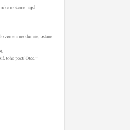
j ruke môžeme nájsť
 do zeme a neodumrie, ostane
t.
iť, toho poctí Otec.“