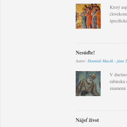
Ktorý asp
človekom?
špecifick
snažíme v
antropoló
na začiat
Ekumenick
Nesúďte!
Zbožnosť,
Autor:
Dominik Macák
-
júna 
nášho zdo
umienil v 
V dnešnom
rabínsku 
znamená p
Ľudský ú
objektívn
ospravedl
človeku. 
Nájsť život
ktorý nás