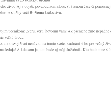
jeho život. Aj v objatí, povzbudivom slove, strávenom čase či pomocne
aplnenie služby voči Božiemu kráľovstvu.
svojim učeníkom: „Veru, veru, hovorím vám: Ak pšeničné zrno nepadne
sie veľkú úrodu.
ho, a kto svoj život nenávidí na tomto svete, zachráni si ho pre večný živo
nasleduje! A kde som ja, tam bude aj môj služobník. Kto bude mne slúž