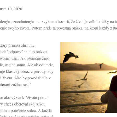
usta 10, 2020
ým, znechuteným … zvyknem hovoriť, že život je veľmi krátky na to, 
lnenie svojho života. Potom príde tá povestná otázka, na ktorú každý z ľ
torý prináša zhrnutie
e dať odpoveď na túto otázku.
 hovorím vám: Ak pšeničné zrno
e, ostane samo. Ale ak odumrie,
uje klasický obraz z prírody, aby
i života. Ako by povedal: “Je v
ieraní začína rast."
vo ako výzva k "životu pre…”
rý chceš obetovať svoj život.
úrodu a potešenie srdca. A každá
dvihnúť sa zo stoličky, stretnúť