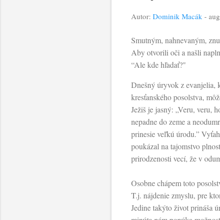
Autor:
Dominik Macák
-
aug
Smutným, nahnevaným, znuden
Aby otvorili oči a našli nap
“Ale kde hľadať?"
Dnešný úryvok z evanjelia, k
kresťanského posolstva, môž
Ježiš je jasný: „Veru, veru,
nepadne do zeme a neodumri
prinesie veľkú úrodu.” Vyťah
poukázal na tajomstvo plnost
prirodzenosti vecí, že v odum
Osobne chápem toto posolst
T.j. nájdenie zmyslu, pre kto
Jedine takýto život prináša 
minúta nám ponúka možnosť z