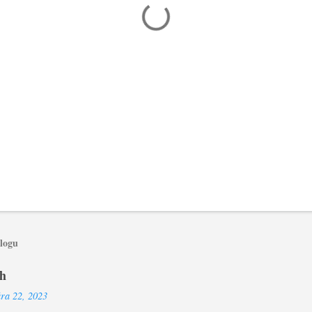
blogu
oh
ára 22, 2023