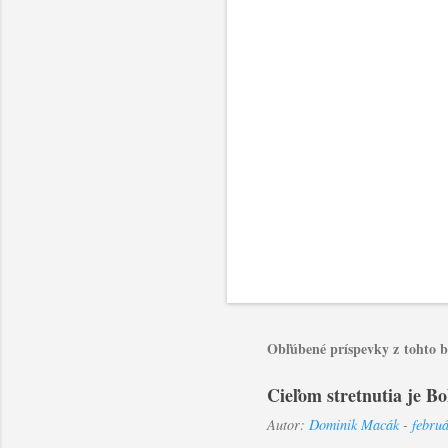
r
e
Obľúbené príspevky z tohto 
Cieľom stretnutia je B
Autor:
Dominik Macák
-
febru