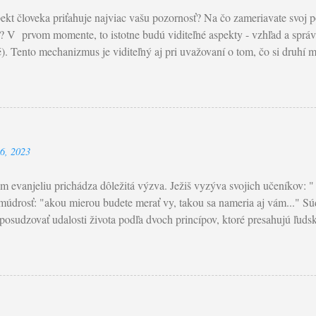
ekt človeka priťahuje najviac vašu pozornosť? Na čo zameriavate svoj poh
 V prvom momente, to istotne budú viditeľné aspekty - vzhľad a správ
é). Tento mechanizmus je viditeľný aj pri uvažovaní o tom, čo si druhí my
yzerať čo najlepšie a najkrajšie. Rastie tak túžba byť obdivovaný aleb
gie a psychológie sa nachádza v dnešných Ježišových slovách, ktoré č
ku tohto Pôstneho obdobia. Začína s výzvou: "Dajte si pozor a nekonajt
om preklade je použité: “Dajte si pozor, aby ste neprejavovali svoju
 ktorá je ukrytá v praktizovaní almužny, modlitieb a pôstu. Avšak, najdô
26, 2023
konaľovania bol: Nebeský Otec . Pri realizácii, nezabúdajúc na slová sv
srdci; nie zo žiaľu ani z donútenia, leb...
 evanjeliu prichádza dôležitá výzva. Ježiš vyzýva svojich učeníkov: 
múdrosť: "akou mierou budete merať vy, takou sa nameria aj vám..." Sú
osudzovať udalosti života podľa dvoch princípov, ktoré presahujú ľudský
sudok je obmedzený v poznaní. Žiaden človek nepozná srdce toho dru
e zlo a dobro. Problém nášho posudzovania tkvie ešte v jednej veci - tý
ňujeme seba samých . Na rozdiel do Pána , ktorý jedine pozná úmysly 
Paradoxne, ten je nesmierne a bezhraničné milosrdenstvo. Objavme vo sv
 privedie k pokore modliť sa slová z Modlitba Pána: Odpusť nám naše v