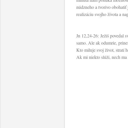
núdzneho a tvorivo obohatiť 
realizáciu svojho života a n
Jn 12,24-26: Ježiš povedal 
samo. Ale ak odumrie, prine
Kto miluje svoj život, stratí 
Ak mi niekto slúži, nech ma 
K
o
m
e
n
t
á