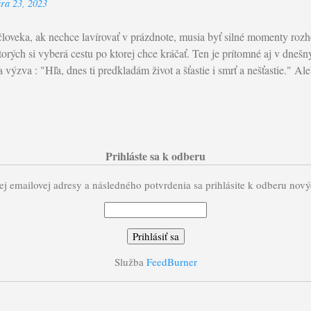
ára 23, 2023
nníkom. Mt 7,1-5: Ježiš povedal svojim učeníkom: „Nesúďte, aby ste n
diť vy, tak budú súdiť aj vás, a akou mierou budete merať vy, ...
človeka, ak nechce lavírovať v prázdnote, musia byť silné momenty rozho
torých si vyberá cestu po ktorej chce kráčať. Ten je prítomné aj v dnešn
výzva : "Hľa, dnes ti predkladám život a šťastie i smrť a nešťastie." Ale
nech zaprie sám seba..." Pripomínajú nám, že naše rozhodnutie inšpir
 sebou prinášajú Božie požehnanie a záchrana život. Prijať a žiť Božie 
o je spojené aj s cestou kríža. Kráčať cestou k Kristom, pri ktorej zdi
e život. Práve naopak, pri ňom, ktorý je Život, nachádzame život . Nac
, ktorý Boh vdýchol do nás. Lk 9,22-25: Ježiš povedal svojim učeník
Prihláste sa k odberu
ieť, starší, veľkňazi a zákonníci ho zavrhnú, zabijú ho, ale on tretieho
j emailovej adresy a následného potvrdenia sa prihlásite k odberu nov
ovedal: „K...
Služba
FeedBurner