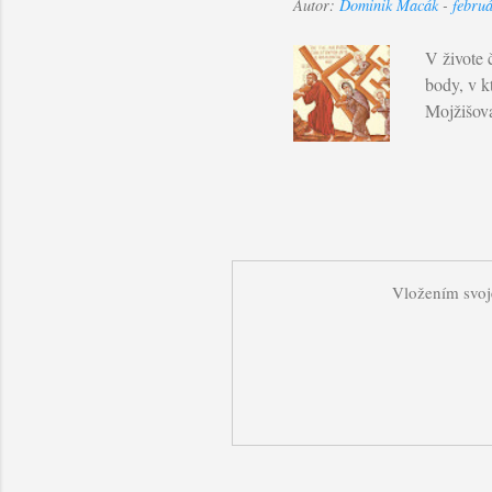
Autor:
Dominik Macák
-
febru
svojím vi
budete sú
V živote 
body, v k
Mojžišova 
za mnou, 
Slovom so
Bohom a t
nestrácam
Boží dych
mnoho trp
Vložením svoje
všetkým p