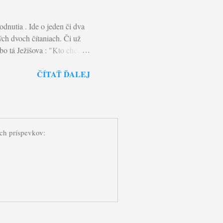
eboli súdení. Lebo ako
dnutia . Ide o jeden či dva
ých dvoch čítaniach. Či už
bo tá Ježišova : "Kto chce ísť
ované a osvetľované Božím
ČÍTAŤ ĎALEJ
slovo znamená kráčať s
eľame s ním každodenný kríž,
hádzame svoju dušu, teda ten
om: „Syn človeka musí
 dňa vstane z mŕtvych.“ A
ých príspevkov: