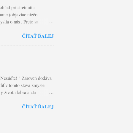
ľad pri stretnutí s
anie (objaviac niečo
slia o nás . Preto sa
o vnímaný pozitívne. Koľko
ČÍTAŤ ĎALEJ
ítame v Matúšovom evanjeliu
e svoje dobré skutky...” V
 zbožnosť pred ľuďmi…”
ležitejšie je, aby cieľom
. Pavla: "Každý tak, ako si
" Nesúďte! " Zároveň dodáva
diť v tomto slova zmysle
 život: dobra a zla !
hého. A nepozná ani
ČÍTAŤ ĎALEJ
m najčastejšie
srdca a pozná pravdu o
ojom živote tento postoj,
iny, ako i my odpúšťame