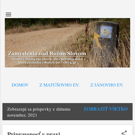
Preskočiť na hlavný obsah
DOMOV
Z MATÚŠOVHO EV.
Z JÁNOVHO EV.
ZOBRAZIŤ VŠETKO
Zobrazujú sa príspevky z dátumu
P
november, 2021
r
í
Pripravenosť v praxi