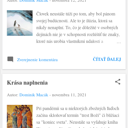
centre Ježišovej pozornosti je podstatná
charakteristika, ktorá definuje dynamiku
Človek neustále túži po tom, aby bol pánom
orodovania: teda vytrvalosť. Tá, ktorá je
svojej budúcnosti. Ale to je ilúzia, ktorá sa
podstatná v prežívaní očakávania Pána.
nikdy nenaplní. To, čo je dôležité v osobných
Modlitba a vytrvalosť idú ruka v ruke.
dejinách nie je v schopnosti rozlúštiť tie znaky,
Vytrvalosť, možno až neoblomnosť, je postoj
ktoré nás urobia vlastníkmi udalostí a
učeníka nutný, aby nepodľahol sklamaniu, keď
programátormi budúcnosti. Postoj Ježišovho
sa zdá, že Boh nekoná rýchlo a v očakávanom
učeníka ide iným smerom. Je pozvaný prežívať
horizonte. Vytrvalosť, ktorá mení postoj i
ČÍTAŤ ĎALEJ
Zverejnenie komentára
každodennosť novým spôsobom. Totiž Ježiš
takého človeka, ktorý je považovaný za to, čo
hovorí o ľuďoch, ktorých pozornosť je
"sa Boha nebál a ľudí nehanbil...
zameraná na seba samých: "jedli, pili,
Krása naplnenia
kupovali, predávali, sadili, stavali..." Ide o
aktivity bežného človeka, ktoré sú automatické
Autor:
Dominik Macák
-
novembra 11, 2021
a schematické. Ktoré však, ak človek dá do
stredu vlastnej pozornosti, stratí to
Pri pandémii sa u niektorých zbožných ľuďoch
podstatnejšie. Ide o každodenné konanie,
začína skloňovať termín "trest Boží" či blížiaci
ktorým človek riskuje, že stratí vnímanie
sa "koniec sveta". Neustále sa vyťahuje kniha
pestrosti života a podstatu samotného života. A