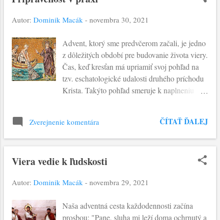
s
Autor:
Dominik Macák
-
novembra 30, 2021
p
Advent, ktorý sme predvčerom začali, je jedno
e
z dôležitých období pre budovanie života viery.
v
Čas, keď kresťan má upriamiť svoj pohľad na
k
tzv. eschatologické udalosti druhého príchodu
Krista. Takýto pohľad smeruje k naplneniu
y
čnosti nádeje a pripravenosti kresťana v
každom momente uchopiť príležitosť k
ČÍTAŤ ĎALEJ
Zverejnenie komentára
stretnutiu s Kristom. Dnešné evanjelium nám
prináša konkrétny príklad, ako prežívať tento
čas. Ježiš prechádzajúci: "popri Galilejskom
Viera vedie k ľudskosti
mori, videl dvoch bratov” a hneď ich pozýva:
"Poďte za mnou a urobím z vás rybárov ľudí.”
Autor:
Dominik Macák
-
novembra 29, 2021
Pozvanie k prežívaniu skúsenosti Božieho
kráľovstva. Ich reakcia na toto pozvanie je
Naša adventná cesta každodennosti začína
ohromná: "Oni hneď zanechali loď i svojho
prosbou: "Pane, sluha mi leží doma ochrnutý a
otca a išli za ním.” Ich nadšenie nasledovať ho,