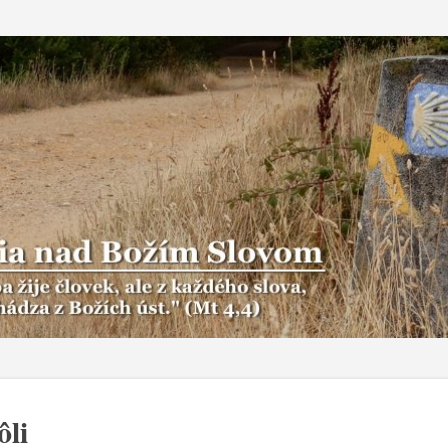
Preskočiť na hlavný obsah
ôli