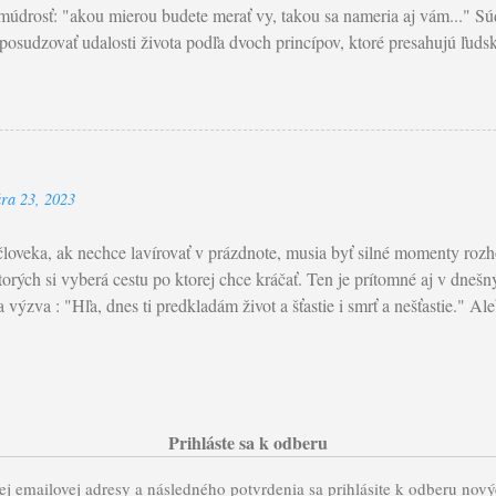
múdrosť: "akou mierou budete merať vy, takou sa nameria aj vám..." Sú
osudzovať udalosti života podľa dvoch princípov, ktoré presahujú ľudský
sudok je obmedzený v poznaní. Žiaden človek nepozná srdce toho dru
e zlo a dobro. Problém nášho posudzovania tkvie ešte v jednej veci - tý
ňujeme seba samých . Na rozdiel do Pána , ktorý jedine pozná úmysly 
Paradoxne, ten je nesmierne a bezhraničné milosrdenstvo. Objavme vo sv
 privedie k pokore modliť sa slová z Modlitba Pána: Odpusť nám naše v
ára 23, 2023
nníkom. Mt 7,1-5: Ježiš povedal svojim učeníkom: „Nesúďte, aby ste n
diť vy, tak budú súdiť aj vás, a akou mierou budete merať vy, ...
človeka, ak nechce lavírovať v prázdnote, musia byť silné momenty rozho
torých si vyberá cestu po ktorej chce kráčať. Ten je prítomné aj v dnešn
výzva : "Hľa, dnes ti predkladám život a šťastie i smrť a nešťastie." Ale
nech zaprie sám seba..." Pripomínajú nám, že naše rozhodnutie inšpir
 sebou prinášajú Božie požehnanie a záchrana život. Prijať a žiť Božie 
o je spojené aj s cestou kríža. Kráčať cestou k Kristom, pri ktorej zdi
e život. Práve naopak, pri ňom, ktorý je Život, nachádzame život . Nac
, ktorý Boh vdýchol do nás. Lk 9,22-25: Ježiš povedal svojim učeník
Prihláste sa k odberu
ieť, starší, veľkňazi a zákonníci ho zavrhnú, zabijú ho, ale on tretieho
j emailovej adresy a následného potvrdenia sa prihlásite k odberu nov
ovedal: „K...