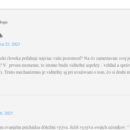
blogu
oh
ára 22, 2023
ekt človeka priťahuje najviac vašu pozornosť? Na čo zameriavate svoj poh
 V prvom momente, to istotne budú viditeľné aspekty - vzhľad a správ
é). Tento mechanizmus je viditeľný aj pri uvažovaní o tom, čo si druhí my
yzerať čo najlepšie a najkrajšie. Rastie tak túžba byť obdivovaný aleb
gie a psychológie sa nachádza v dnešných Ježišových slovách, ktoré č
ku tohto Pôstneho obdobia. Začína s výzvou: "Dajte si pozor a nekonajt
om preklade je použité: “Dajte si pozor, aby ste neprejavovali svoju
 ktorá je ukrytá v praktizovaní almužny, modlitieb a pôstu. Avšak, najdô
26, 2023
konaľovania bol: Nebeský Otec . Pri realizácii, nezabúdajúc na slová sv
srdci; nie zo žiaľu ani z donútenia, leb...
 evanjeliu prichádza dôležitá výzva. Ježiš vyzýva svojich učeníkov: 