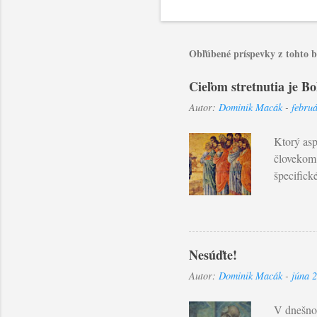
Obľúbené príspevky z tohto 
Cieľom stretnutia je B
Autor:
Dominik Macák
-
febru
Ktorý asp
človekom?
špecifick
snažíme v
antropoló
na začiat
Ekumenick
Nesúďte!
Zbožnosť,
Autor:
Dominik Macák
-
júna 
nášho zdo
umienil v 
V dnešnom