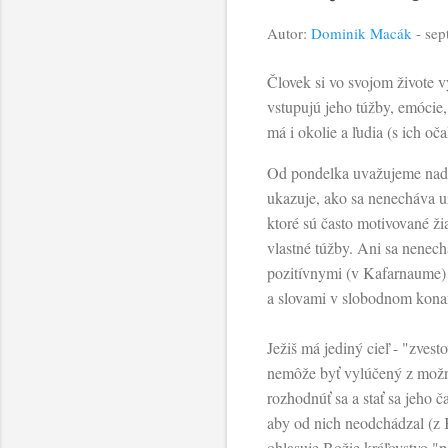
Autor:
Dominik Macák
-
sep
Človek si vo svojom živote v
vstupujú jeho túžby, emócie,
má i okolie a ľudia (s ich o
Od pondelka uvažujeme nad s
ukazuje, ako sa nenecháva u
ktoré sú často motivované ž
vlastné túžby. Ani sa nenec
pozitívnymi (v Kafarnaume) 
a slovami v slobodnom kona
Ježiš má jediný cieľ - "zvest
nemôže byť vylúčený z možn
rozhodnúť sa a stať sa jeho č
aby od nich neodchádzal (z 
ohlasuje Božie kráľovstvo "