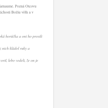
afarnaume. Pozná Otcovu
tichosti Božiu vôľu a v
oká horúčka a oni ho prosili
z nich kládol ruky a
riť, lebo vedeli, že on je