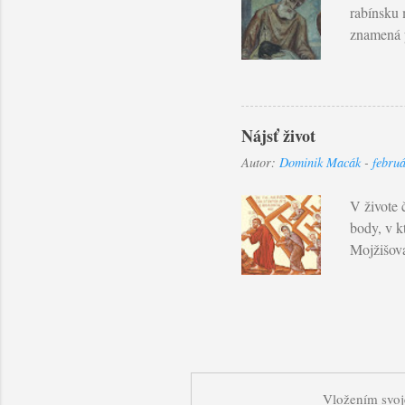
rabínsku 
znamená p
Ľudský ú
objektívn
ospravedl
človeku. 
Nájsť život
ktorý nás
Autor:
Dominik Macák
-
febru
svojím vi
budete sú
V živote 
body, v k
Mojžišova 
za mnou, 
Slovom so
Bohom a t
nestrácam
Boží dych
mnoho trp
Vložením svoje
všetkým p