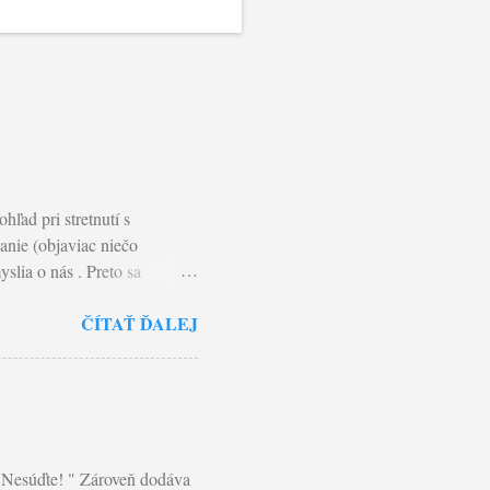
ľad pri stretnutí s
anie (objaviac niečo
slia o nás . Preto sa
o vnímaný pozitívne. Koľko
ČÍTAŤ ĎALEJ
ítame v Matúšovom evanjeliu
e svoje dobré skutky...” V
 zbožnosť pred ľuďmi…”
ležitejšie je, aby cieľom
. Pavla: "Každý tak, ako si
" Nesúďte! " Zároveň dodáva