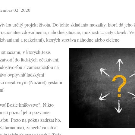
tembra 02, 2020
ytvára určitý projekt života. Do tohto skladania mozaiky, ktorá dá jeho 
 racionálne zdôvodnenia, náhodné situácie, možnosti ... celý človek. Ve
čakávaniami a reakciami), ktorých stretáva náhodne alebo cielene.
ituáciami, v ktorých Ježiš
zatvoriť do ľudských očakávaní,
iadostivosťou a zameranosťou na
háva ovplyvniť ľudskými
či negatívnym (Nazaret) gestami
ní.
ovať Božie kráľovstvo". Nikto
osti poznať jeho pozvanie,
asťou. Preto na pokus zadržať ho,
Kafarnauma), zanecháva ich a
po judejských synagógach”. Teda