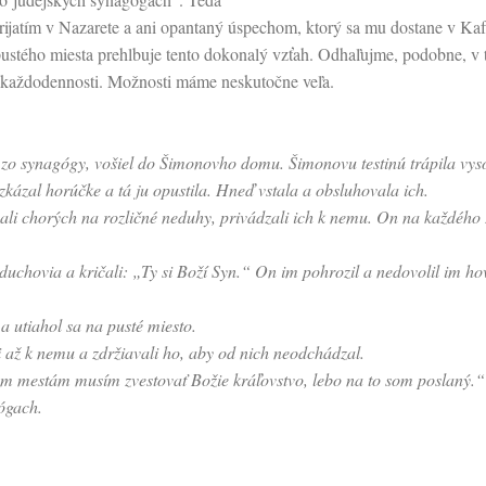
rijatím v Nazarete a ani opantaný úspechom, ktorý sa mu dostane v K
i pustého miesta prehlbuje tento dokonalý vzťah. Odhaľujme, podobne, v 
j každodennosti. Možnosti máme neskutočne veľa.
l zo synagógy, vošiel do Šimonovho domu. Šimonovu testinú trápila vys
ozkázal horúčke a tá ju opustila. Hneď vstala a obsluhovala ich.
ali chorých na rozličné neduhy, privádzali ich k nemu. On na každého 
duchovia a kričali: „Ty si Boží Syn.“ On im pohrozil a nedovolil im hovo
a utiahol sa na pusté miesto.
li až k nemu a zdržiavali ho, aby od nich neodchádzal.
m mestám musím zvestovať Božie kráľovstvo, lebo na to som poslaný.“
ógach.