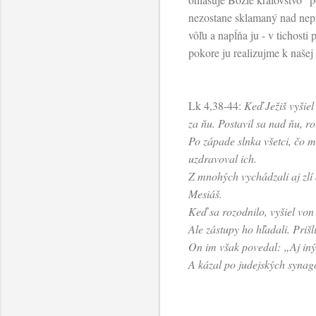
nezostane sklamaný nad nep
vôľu a napĺňa ju - v tichost
pokore ju realizujme k naše
Lk 4,38-44:
Keď Ježiš vyšie
za ňu. Postavil sa nad ňu, r
Po západe slnka všetci, čo m
uzdravoval ich.
Z mnohých vychádzali aj zlí 
Mesiáš.
Keď sa rozodnilo, vyšiel von 
Ale zástupy ho hľadali. Priš
On im však povedal: „Aj iný
A kázal po judejských synag