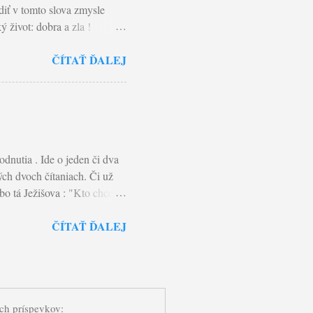
diť v tomto slova zmysle
 život: dobra a zla !
hého. A nepozná ani
ČÍTAŤ ĎALEJ
m najčastejšie
srdca a pozná pravdu o
ojom živote tento postoj,
iny, ako i my odpúšťame
eboli súdení. Lebo ako
dnutia . Ide o jeden či dva
ých dvoch čítaniach. Či už
bo tá Ježišova : "Kto chce ísť
ované a osvetľované Božím
ČÍTAŤ ĎALEJ
slovo znamená kráčať s
eľame s ním každodenný kríž,
hádzame svoju dušu, teda ten
om: „Syn človeka musí
 dňa vstane z mŕtvych.“ A
ých príspevkov: