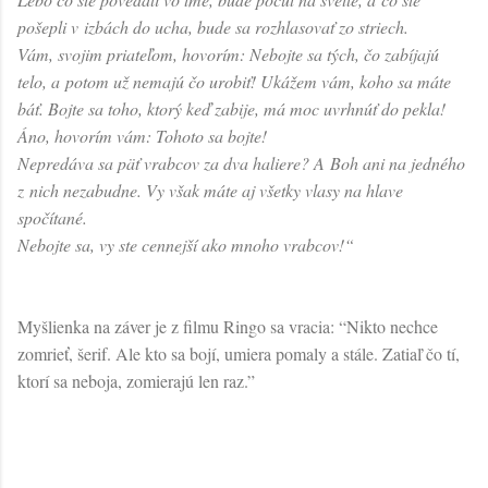
pošepli v izbách do ucha, bude sa rozhlasovať zo striech.
Vám, svojim priateľom, hovorím: Nebojte sa tých, čo zabíjajú
telo, a potom už nemajú čo urobiť! Ukážem vám, koho sa máte
báť. Bojte sa toho, ktorý keď zabije, má moc uvrhnúť do pekla!
Áno, hovorím vám: Tohoto sa bojte!
Nepredáva sa päť vrabcov za dva haliere? A Boh ani na jedného
z nich nezabudne. Vy však máte aj všetky vlasy na hlave
spočítané.
Nebojte sa, vy ste cennejší ako mnoho vrabcov!“
Myšlienka na záver je z filmu Ringo sa vracia: “Nikto nechce
zomrieť, šerif. Ale kto sa bojí, umiera pomaly a stále. Zatiaľ čo tí,
ktorí sa neboja, zomierajú len raz.”
K