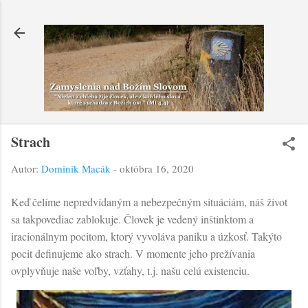
Preskočiť na hlavný obsah
Strach
Autor:
Dominik Macák
-
októbra 16, 2020
Keď čelíme nepredvídaným a nebezpečným situáciám, náš život
sa takpovediac zablokuje. Človek je vedený inštinktom a
iracionálnym pocitom, ktorý vyvoláva paniku a úzkosť. Takýto
pocit definujeme ako strach. V momente jeho prežívania
ovplyvňuje naše voľby, vzťahy, t.j. našu celú existenciu.