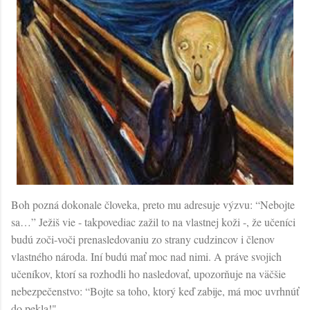
Boh pozná dokonale človeka, preto mu adresuje výzvu: “Nebojte
sa…” Ježiš vie - takpovediac zažil to na vlastnej koži -, že učeníci
budú zoči-voči prenasledovaniu zo strany cudzincov i členov
vlastného národa. Iní budú mať moc nad nimi. A práve svojich
učeníkov, ktorí sa rozhodli ho nasledovať, upozorňuje na väčšie
nebezpečenstvo: “Bojte sa toho, ktorý keď zabije, má moc uvrhnúť
do pekla!"