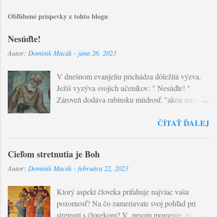
Obľúbené príspevky z tohto blogu
Nesúďte!
Autor:
Dominik Macák
-
júna 26, 2023
V dnešnom evanjeliu prichádza dôležitá výzva.
Ježiš vyzýva svojich učeníkov: " Nesúďte! "
Zároveň dodáva rabínsku múdrosť: "akou mierou
budete merať vy, takou sa nameria aj vám..."
ČÍTAŤ ĎALEJ
Súdiť v tomto slova zmysle znamená posudzovať
udalosti života podľa dvoch princípov, ktoré
presahujú ľudský život: dobra a zla ! Ľudský
Cieľom stretnutia je Boh
úsudok je obmedzený v poznaní. Žiaden človek
Autor:
Dominik Macák
-
februára 22, 2023
nepozná srdce toho druhého. A nepozná ani
objektívne zlo a dobro. Problém nášho
Ktorý aspekt človeka priťahuje najviac vašu
posudzovania tkvie ešte v jednej veci - tým
pozornosť? Na čo zameriavate svoj pohľad pri
najčastejšie ospravedlňujeme seba samých . Na
stretnutí s človekom? V prvom momente, to
rozdiel do Pána , ktorý jedine pozná úmysly srdca