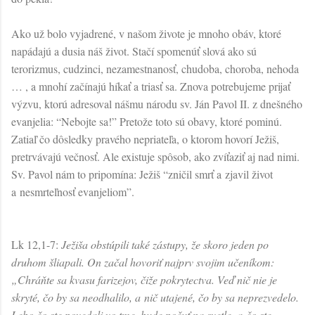
Ako už bolo vyjadrené, v našom živote je mnoho obáv, ktoré
napádajú a dusia náš život. Stačí spomenúť slová ako sú
terorizmus, cudzinci, nezamestnanosť, chudoba, choroba, nehoda
… , a mnohí začínajú híkať a triasť sa. Znova potrebujeme prijať
výzvu, ktorú adresoval nášmu národu sv. Ján Pavol II. z dnešného
evanjelia: “Nebojte sa!” Pretože toto sú obavy, ktoré pominú.
Zatiaľ čo dôsledky pravého nepriateľa, o ktorom hovorí Ježiš,
pretrvávajú večnosť. Ale existuje spôsob, ako zvíťaziť aj nad nimi.
Sv. Pavol nám to pripomína: Ježiš “zničil smrť a zjavil život
a nesmrteľnosť evanjeliom”.
Lk 12,1-7:
Ježiša obstúpili také zástupy, že skoro jeden po
druhom šliapali. On začal hovoriť najprv svojim učeníkom:
„Chráňte sa kvasu farizejov, čiže pokrytectva. Veď nič nie je
skryté, čo by sa neodhalilo, a nič utajené, čo by sa neprezvedelo.
Lebo čo ste povedali vo tme, bude počuť na svetle, a čo ste