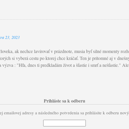
yzerať čo najlepšie a najkrajšie. Rastie tak túžba byť obdivovaný aleb
gie a psychológie sa nachádza v dnešných Ježišových slovách, ktoré č
ku tohto Pôstneho obdobia. Začína s výzvou: "Dajte si pozor a nekonajt
om preklade je použité: “Dajte si pozor, aby ste neprejavovali svoju
 ktorá je ukrytá v praktizovaní almužny, modlitieb a pôstu. Avšak, najdô
ára 23, 2023
konaľovania bol: Nebeský Otec . Pri realizácii, nezabúdajúc na slová sv
srdci; nie zo žiaľu ani z donútenia, leb...
človeka, ak nechce lavírovať v prázdnote, musia byť silné momenty rozho
torých si vyberá cestu po ktorej chce kráčať. Ten je prítomné aj v dnešn
výzva : "Hľa, dnes ti predkladám život a šťastie i smrť a nešťastie." Ale
nech zaprie sám seba..." Pripomínajú nám, že naše rozhodnutie inšpir
 sebou prinášajú Božie požehnanie a záchrana život. Prijať a žiť Božie 
o je spojené aj s cestou kríža. Kráčať cestou k Kristom, pri ktorej zdi
e život. Práve naopak, pri ňom, ktorý je Život, nachádzame život . Nac
, ktorý Boh vdýchol do nás. Lk 9,22-25: Ježiš povedal svojim učeník
Prihláste sa k odberu
ieť, starší, veľkňazi a zákonníci ho zavrhnú, zabijú ho, ale on tretieho
j emailovej adresy a následného potvrdenia sa prihlásite k odberu nov
ovedal: „K...