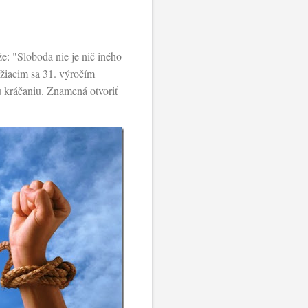
e: "Sloboda nie je nič iného
lížiacim sa 31. výročím
u kráčaniu. Znamená otvoriť