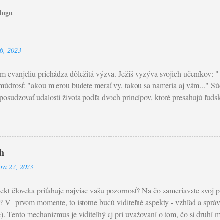
blogu
26, 2023
 evanjeliu prichádza dôležitá výzva. Ježiš vyzýva svojich učeníkov: 
múdrosť: "akou mierou budete merať vy, takou sa nameria aj vám..." Sú
osudzovať udalosti života podľa dvoch princípov, ktoré presahujú ľudský
sudok je obmedzený v poznaní. Žiaden človek nepozná srdce toho dru
e zlo a dobro. Problém nášho posudzovania tkvie ešte v jednej veci - tý
ňujeme seba samých . Na rozdiel do Pána , ktorý jedine pozná úmysly 
Paradoxne, ten je nesmierne a bezhraničné milosrdenstvo. Objavme vo sv
oh
 privedie k pokore modliť sa slová z Modlitba Pána: Odpusť nám naše v
ára 22, 2023
nníkom. Mt 7,1-5: Ježiš povedal svojim učeníkom: „Nesúďte, aby ste n
diť vy, tak budú súdiť aj vás, a akou mierou budete merať vy, ...
ekt človeka priťahuje najviac vašu pozornosť? Na čo zameriavate svoj poh
 V prvom momente, to istotne budú viditeľné aspekty - vzhľad a správ
é). Tento mechanizmus je viditeľný aj pri uvažovaní o tom, čo si druhí my