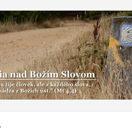
Preskočiť na hlavný obsah
y