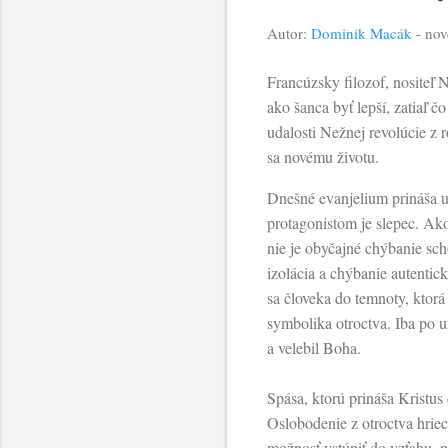
Autor:
Dominik Macák
-
nov
Francúzsky filozof, nositeľ 
ako šanca byť lepší, zatiaľ č
udalosti Nežnej revolúcie z
sa novému životu.
Dnešné evanjelium prináša u
protagonistom je slepec. Ako
nie je obyčajné chýbanie sch
izolácia a chýbanie autentic
sa človeka do temnoty, ktor
symbolika otroctva. Iba po u
a velebil Boha.
Spása, ktorú prináša Kristus 
Oslobodenie z otroctva hrie
možnosť vstúpiť do vzťahu, pr