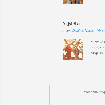
snažíme v
antropoló
na začiat
Ekumenick
Nájsť život
Zbožnosť,
Autor:
Dominik Macák
-
febru
nášho zdo
umienil v 
V živote 
body, v k
Mojžišova 
za mnou, 
Slovom so
Bohom a t
nestrácam
Boží dych
mnoho trp
Vložením svoje
všetkým p