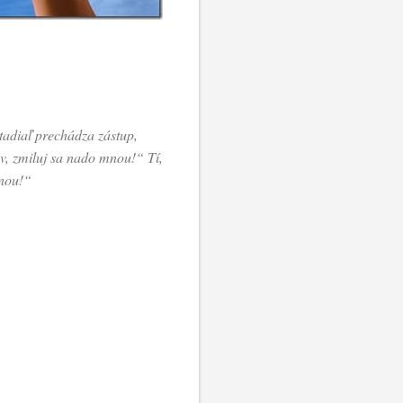
 tadiaľ prechádza zástup,
ov, zmiluj sa nado mnou!“ Tí,
mnou!“