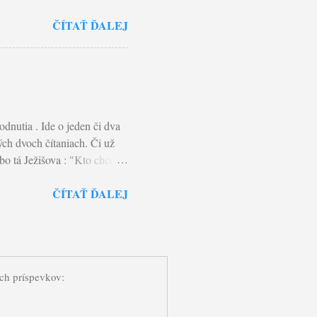
o vnímaný pozitívne. Koľko
ČÍTAŤ ĎALEJ
ítame v Matúšovom evanjeliu
e svoje dobré skutky...” V
 zbožnosť pred ľuďmi…”
ležitejšie je, aby cieľom
. Pavla: "Každý tak, ako si
dnutia . Ide o jeden či dva
ých dvoch čítaniach. Či už
bo tá Ježišova : "Kto chce ísť
ované a osvetľované Božím
ČÍTAŤ ĎALEJ
slovo znamená kráčať s
eľame s ním každodenný kríž,
hádzame svoju dušu, teda ten
om: „Syn človeka musí
 dňa vstane z mŕtvych.“ A
ých príspevkov: