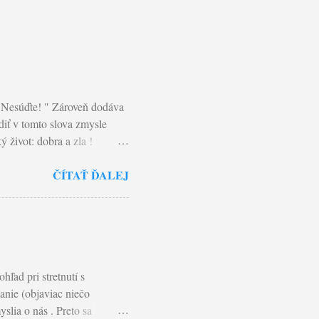
" Nesúďte! " Zároveň dodáva
diť v tomto slova zmysle
 život: dobra a zla !
hého. A nepozná ani
ČÍTAŤ ĎALEJ
m najčastejšie
srdca a pozná pravdu o
ojom živote tento postoj,
iny, ako i my odpúšťame
eboli súdení. Lebo ako
ľad pri stretnutí s
anie (objaviac niečo
slia o nás . Preto sa