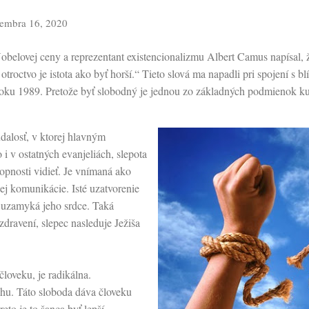
embra 16, 2020
Nobelovej ceny a reprezentant existencionalizmu Albert Camus napísal, ž
o otroctvo je istota ako byť horší.“ Tieto slová ma napadli pri spojení s b
 roku 1989. Pretože byť slobodný je jednou zo základných podmienok k
dalosť, v ktorej hlavným
 i v ostatných evanjeliách, slepota
opnosti vidieť. Je vnímaná ako
kej komunikácie. Isté uzatvorenie
á uzamyká jeho srdce. Taká
zdravení, slepec nasleduje Ježiša
človeku, je radikálna.
chu. Táto sloboda dáva človeku
eto je to šanca byť lepší.