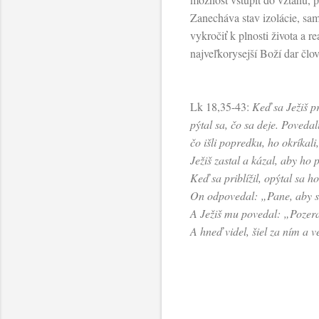
Zanecháva stav izolácie, sam
vykročiť k plnosti života a re
najveľkorysejší Boží dar člo
Lk 18,35-43:
Keď sa Ježiš pr
pýtal sa, čo sa deje. Poveda
čo išli popredku, ho okríkal
Ježiš zastal a kázal, aby ho 
Keď sa priblížil, opýtal sa 
On odpovedal: „Pane, aby s
A Ježiš mu povedal: „Pozeraj
A hneď videl, šiel za ním a v
K
o