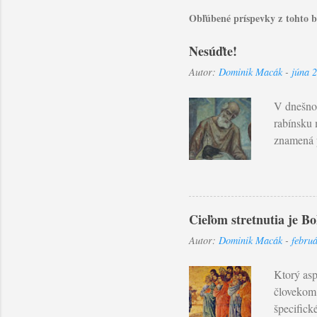
Obľúbené príspevky z tohto 
Nesúďte!
Autor:
Dominik Macák
-
júna 
V dnešnom
rabínsku 
znamená p
Ľudský ú
objektívn
ospravedl
človeku. 
Cieľom stretnutia je B
ktorý nás
Autor:
Dominik Macák
-
febru
svojím vi
budete sú
Ktorý asp
človekom?
špecifick