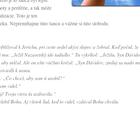
oty a periférie, a tak môže
alizácie. Toto je ten
veku. Nepremrhajme túto šancu a vážme si túto slobodu.
ibližoval k Jerichu, pri ceste sedel akýsi slepec a žobral. Keď počul, že
li mu: „Ježiš Nazaretský ide tadiaľto.“ Tu vykríkol: „Ježišu, Syn Dávid
i, aby mlčal. Ale on ešte väčšmi kričal: „Syn Dávidov, zmiluj sa nado 
priviedli k nemu.
ho: „Čo chceš, aby som ti urobil?“
om videl.“
! Tvoja viera ťa uzdravila.“
elebil Boha. Aj všetok ľud, keď to videl, vzdával Bohu chválu.