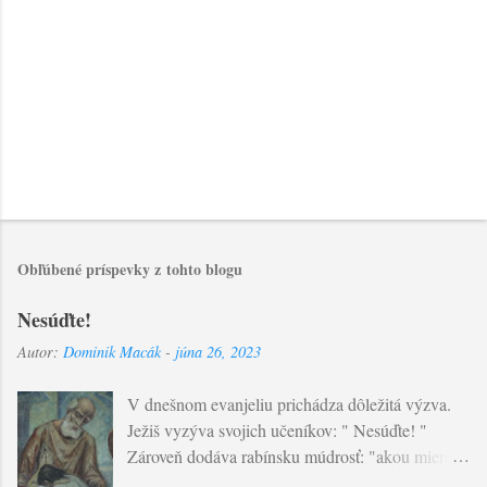
Obľúbené príspevky z tohto blogu
Nesúďte!
Autor:
Dominik Macák
-
júna 26, 2023
V dnešnom evanjeliu prichádza dôležitá výzva.
Ježiš vyzýva svojich učeníkov: " Nesúďte! "
Zároveň dodáva rabínsku múdrosť: "akou mierou
budete merať vy, takou sa nameria aj vám..."