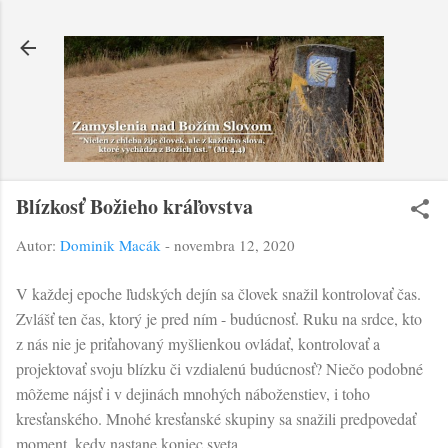
Preskočiť na hlavný obsah
Blízkosť Božieho kráľovstva
Autor:
Dominik Macák
-
novembra 12, 2020
V každej epoche ľudských dejín sa človek snažil kontrolovať čas.
Zvlášť ten čas, ktorý je pred ním - budúcnosť. Ruku na srdce, kto
z nás nie je priťahovaný myšlienkou ovládať, kontrolovať a
projektovať svoju blízku či vzdialenú budúcnosť? Niečo podobné
môžeme nájsť i v dejinách mnohých náboženstiev, i toho
kresťanského. Mnohé kresťanské skupiny sa snažili predpovedať
moment, kedy nastane koniec sveta.