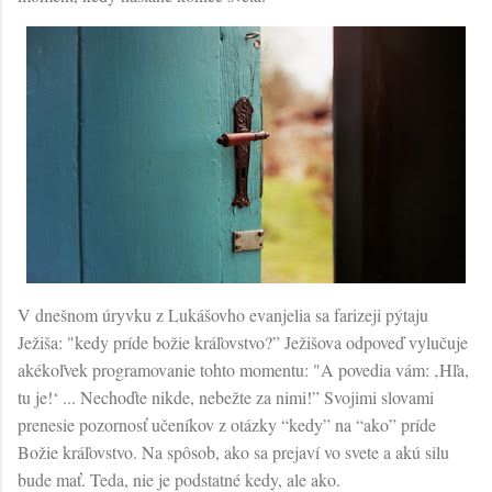
V dnešnom úryvku z Lukášovho evanjelia sa farizeji pýtaju
Ježiša: "kedy príde božie kráľovstvo?” Ježišova odpoveď vylučuje
akékoľvek programovanie tohto momentu: "A povedia vám: ‚Hľa,
tu je!‘ ... Nechoďte nikde, nebežte za nimi!” Svojimi slovami
prenesie pozornosť učeníkov z otázky “kedy” na “ako” príde
Božie kráľovstvo. Na spôsob, ako sa prejaví vo svete a akú silu
bude mať. Teda, nie je podstatné kedy, ale ako.