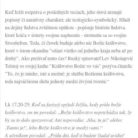
Keď Ježiš rozpráva o posledných veciach, jeho slová nemajú
popisný či naratívny charakter, ale teologicko-symbolický. Hľadí
na dejiny ľudstva zvláštnou optikou - popisuje históriu ľudstva,
ktoré kráča v ústrety svojmu naplneniu - stretnutiu sa so svojím
Stvoriteľom. Teda, či človek buduje alebo nie Božie kráľovstvo,
ktoré v istom okamihu "ožiari všetko od jedného kraja neba až po
druhý”. Ako prežívať tento čas? Ruský spisovateľ Lev Nikolajevič
Tolstoj vo svojej knihe "Kráľovstvo Božie vo vás" pozýva čitateľa:
"To, čo je múdre, isté a možné: je služba Božiemu kráľovstvu,
teda najväčšiemu dielu jednoty medzi živými tvormi.“
Lk 17,20-25:
Keď sa farizeji opýtali Ježiša, kedy príde božie
kráľovstvo, on im povedal: „Božie kráľovstvo neprichádza tak, že
by sa to dalo spozorovať. Ani nepovedia: ‚Aha, tu je!‘ alebo:
‚Tamto je!‘, lebo Božie kráľovstvo je medzi vami.“
A učeníkom povedal: „Prídu dni, keď si budete žiadať uvidieť