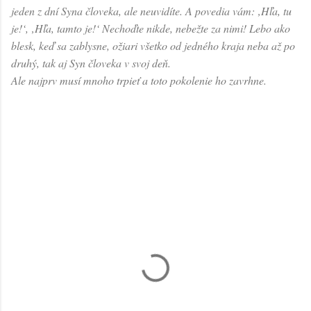
jeden z dní Syna človeka, ale neuvidíte. A povedia vám: ‚Hľa, tu
je!‘, ‚Hľa, tamto je!‘ Nechoďte nikde, nebežte za nimi! Lebo ako
blesk, keď sa zablysne, ožiari všetko od jedného kraja neba až po
druhý, tak aj Syn človeka v svoj deň.
Ale najprv musí mnoho trpieť a toto pokolenie ho zavrhne.
K
o
m
e
n
t
á
r
e