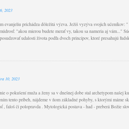
26, 2023
 evanjeliu prichádza dôležitá výzva. Ježiš vyzýva svojich učeníkov: 
múdrosť: "akou mierou budete merať vy, takou sa nameria aj vám..." Sú
osudzovať udalosti života podľa dvoch princípov, ktoré presahujú ľudský
sudok je obmedzený v poznaní. Žiaden človek nepozná srdce toho dru
e zlo a dobro. Problém nášho posudzovania tkvie ešte v jednej veci - tý
ňujeme seba samých . Na rozdiel do Pána , ktorý jedine pozná úmysly 
Paradoxne, ten je nesmierne a bezhraničné milosrdenstvo. Objavme vo sv
 privedie k pokore modliť sa slová z Modlitba Pána: Odpusť nám naše v
ára 10, 2023
nníkom. Mt 7,1-5: Ježiš povedal svojim učeníkom: „Nesúďte, aby ste n
diť vy, tak budú súdiť aj vás, a akou mierou budete merať vy, ...
ie o pokušení muža a ženy sa v dnešnej dobe stal archetypom našej kul
ním tento príbeh, nájdeme v ňom základné pohyby, s ktorými máme sk
sť , faloš či polopravda . Mytologická postava - had - preberá Božie slov
ám Boh zakázal jesť zo všetkých stromov záhrady?" Vie, že Boh poved
aja môžeš jesť." Vyzval ich, aby nejedli zo stromu poznania dobra a zl
jazyka, Boh im povedal: "Môžeš jesť zo všetkých stromov, ale nejedz v