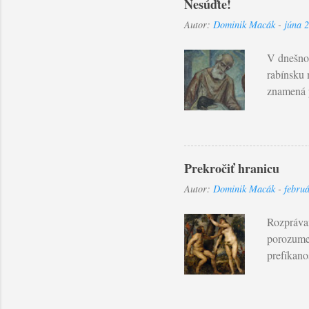
Nesúďte!
Autor:
Dominik Macák
-
júna 
V dnešnom
rabínsku 
znamená p
Ľudský ú
objektívn
ospravedl
človeku. 
Prekročiť hranicu
ktorý nás
Autor:
Dominik Macák
-
febru
svojím vi
budete sú
Rozprávan
porozume
prefíkano
"Naozaj v
stromov r
do nášho 