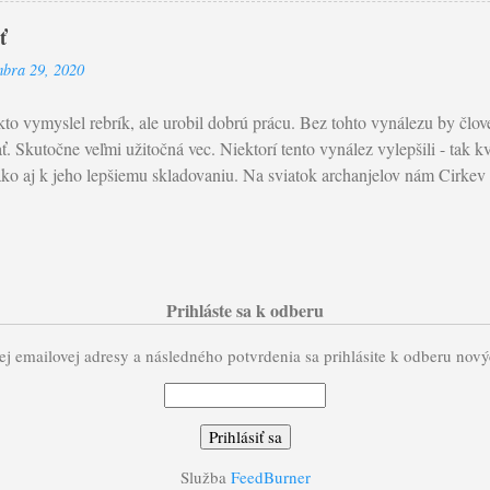
 záhradu a starať sa o ňu; zožrať však každé ovocie znamená zničiť záhra
ť
etreba pustiť svoju túžbu , aby sa z nej nestala nenásytnosť . Tá požiera 
mbra 29, 2020
en vzťah tým, že ho prevracia do logiky nadvlády. Bez toho, aby si to ž
poloklamstvom...
to vymyslel rebrík, ale urobil dobrú prácu. Bez tohto vynálezu by člo
ť. Skutočne veľmi užitočná vec. Niektorí tento vynález vylepšili - tak
ako aj k jeho lepšiemu skladovaniu. Na sviatok archanjelov nám Cirkev 
isuje Ježišov prísľub daný nielen učeníkom: “Uvidíte otvorené nebo a 
vať na Syna človeka.” Udeľuje ho pri konkrétnej udalosti, kedy Natanae
y si Boží Syn, ty si kráľ Izraela!". Je to prísľub plnosti života s Bohom
ámom a kríž (či lepšie Ukrižovaný) je rebríkom, ktorým anjeli zostupuj
ätému chrámu. Bez Krista, každé spoločenstvo a každý vzťah Boh-člove
Prihláste sa k odberu
rostredníkom spásy, vykúpenia, večného života. Úlohou kresťana je silou
j emailovej adresy a následného potvrdenia sa prihlásite k odberu nov
ta k spáse. Zvolať spolu s Nat...
Služba
FeedBurner