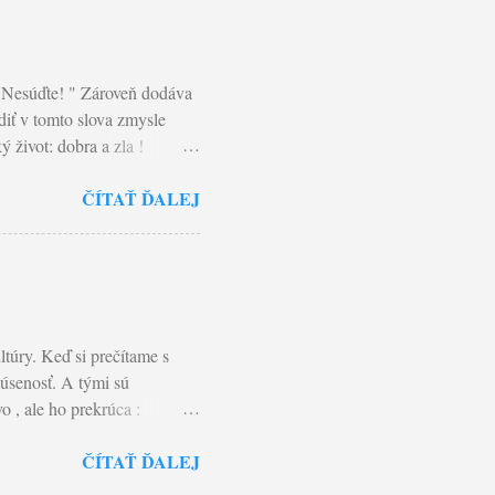
" Nesúďte! " Zároveň dodáva
diť v tomto slova zmysle
 život: dobra a zla !
hého. A nepozná ani
ČÍTAŤ ĎALEJ
m najčastejšie
srdca a pozná pravdu o
ojom živote tento postoj,
iny, ako i my odpúšťame
eboli súdení. Lebo ako
túry. Keď si prečítame s
úsenosť. A tými sú
o , ale ho prekrúca :
al opak: "Zo všetkých
ČÍTAŤ ĎALEJ
a, aby nezomreli. Pretlmočené
šetko." Jesť ovocie znamená