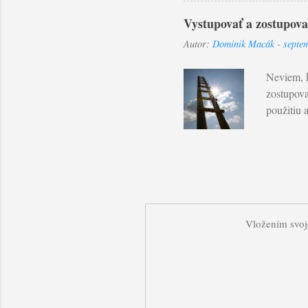
užívať si
Vystupovať a zostupova
za ktorú n
Autor:
Dominik Macák
-
septe
každý jed
hadovým 
Neviem, k
zostupova
použitiu 
ktorý pop
a zostupo
“Rabbi, t
Božím chr
tomuto sv
jediným p
Vložením svoje
jediná ces