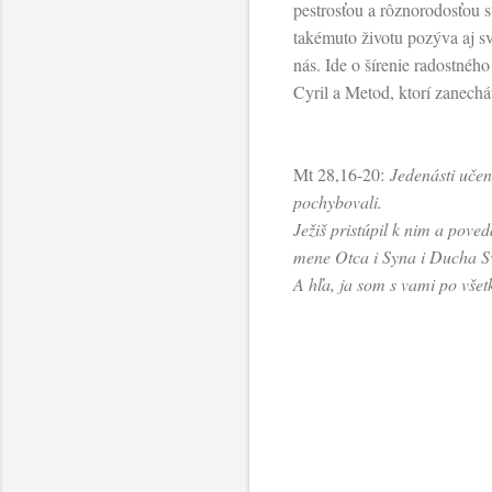
pestrosťou a rôznorodosťou 
takémuto životu pozýva aj sv
nás. Ide o šírenie radostného
Cyril a Metod, ktorí zanechá
Mt 28,16-20:
Jedenásti učen
pochybovali.
Ježiš pristúpil k nim a pove
mene Otca i Syna i Ducha Sv
A hľa, ja som s vami po všet
K
o
m
e
n