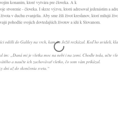
svojím konaním, ktoré vytvára pre človeka. A k
oje stvorenie - človeka. I skrze výzvu, ktorú adresoval jedenástim a ad
 života v duchu evanjelia. Aby sme žili život kresťanov, ktorí milujú živ
vajú pohodlie svojich dovtedajších životov a idú k Slovanom.
íci odišli do Galiley na vrch, kam im Ježiš rozkázal. Keď ho uvideli, kla
dal im: „Daná mi je všetka moc na nebi i na zemi. Choďte teda, učte všet
ätého a naučte ich zachovávať všetko, čo som vám prikázal.
ky dni až do skončenia sveta.“