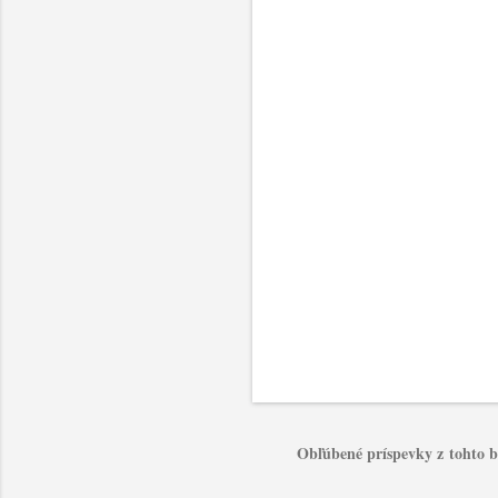
t
á
r
e
Obľúbené príspevky z tohto 