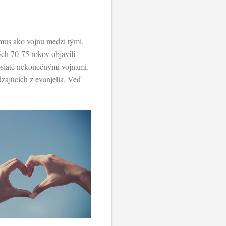
zmus ako vojnu medzi tými,
ých 70-75 rokov objavili
osiaté nekonečnými vojnami.
zajúcich z evanjelia. Veď