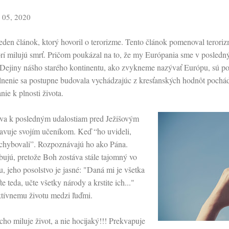
a 05, 2020
eden článok, ktorý hovoril o terorizme. Tento článok pomenoval terori
ktorí milujú smrť. Pričom poukázal na to, že my Európania sme v posledn
o. Dejiny nášho starého kontinentu, ako zvykneme nazývať Európu, sú p
aplnenie sa postupne budovala vychádzajúc z kresťanských hodnôt pochád
ie k plnosti života.
va k posledným udalostiam pred Ježišovým
javuje svojím učeníkom. Keď “ho uvideli,
pochybovali”. Rozpoznávajú ho ako Pána.
bujú, pretože Boh zostáva stále tajomný vo
 jeho posolstvo je jasné: "Daná mi je všetka
 teda, učte všetky národy a krstite ich..."
ktívnemu životu medzi ľuďmi.
cho miluje život, a nie hocijaký!!! Prekvapuje