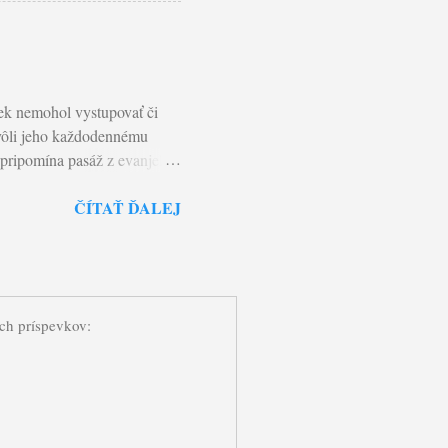
du. Tento strom je hranicou ,
všetko - veci i blížneho. Ničí
ena uvedomila, je zaujatá
vek nemohol vystupovať či
 kvôli jeho každodennému
pripomína pasáž z evanjelia,
Božích anjelov vystupovať
ČÍTAŤ ĎALEJ
l uznáva Ježišovo božstvo:
. Ježiš sa stáva skutočným
ú a ľudia vystúpujú k
k je prerušený. On je
 viery objaviť, že Kristus je
ých príspevkov: