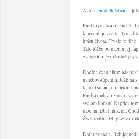
Autor:
Dominik Macák
-
júl
Pred istým časom som čítal j
ktorí milujú život, a tými, 
krásu života. Trvalo to dlh
Táto túžba po mieri a jej n
evanjelium je radostné pozvan
Dnešné evanjelium nás posú
nanebovstúpením. Ježiš sa z
klaňali sa mu, no niektorí 
Predsa niektorí z nich pochy
svojom konaní. Napriek tomu,
moc na nebi i na zemi. Choďte
Živý Kristus ich pozýva k a
Drahí priatelia, Boh jednodu