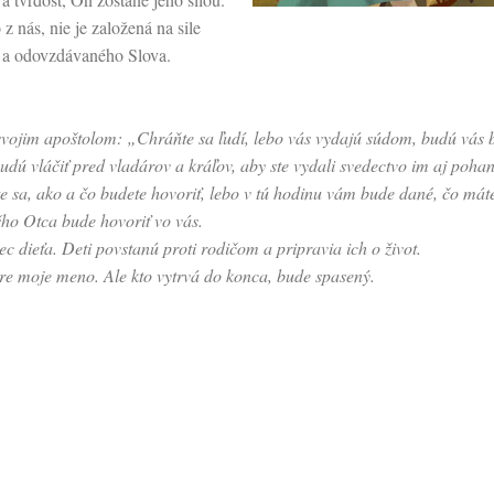
z nás, nie je založená na sile
ho a odovzdávaného Slova.
svojim apoštolom: „Chráňte sa ľudí, lebo vás vydajú súdom, budú vás b
dú vláčiť pred vladárov a kráľov, aby ste vydali svedectvo im aj poha
te sa, ako a čo budete hovoriť, lebo v tú hodinu vám bude dané, čo máte
šho Otca bude hovoriť vo vás.
ec dieťa. Deti povstanú proti rodičom a pripravia ich o život.
pre moje meno. Ale kto vytrvá do konca, bude spasený.