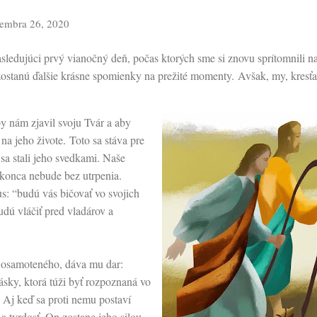
embra 26, 2020
sledujúci prvý vianočný deň, počas ktorých sme si znovu sprítomnili nar
 zostanú ďalšie krásne spomienky na prežité momenty. Avšak, my, kresť
y nám zjavil svoju Tvár a aby
a jeho živote. Toto sa stáva pre
sa stali jeho svedkami. Naše
konca nebude bez utrpenia.
s: “budú vás bičovať vo svojich
dú vláčiť pred vladárov a
osamoteného, dáva mu dar:
ásky, ktorá túži byť rozpoznaná vo
Aj keď sa proti nemu postaví
 a tvrdosť, On zostane jeho silou.