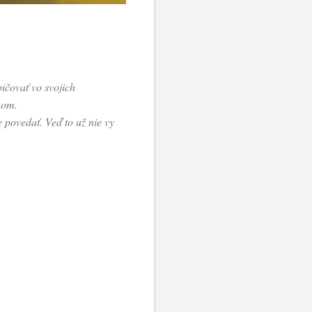
ičovať vo svojich
nom.
 povedať. Veď to už nie vy