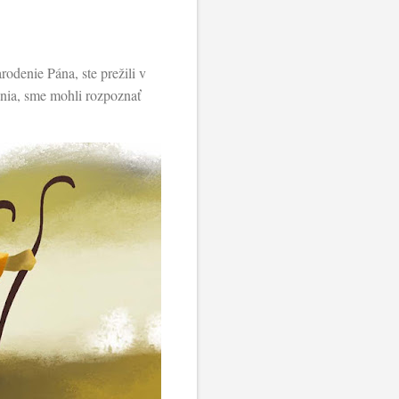
odenie Pána, ste prežili v
ania, sme mohli rozpoznať