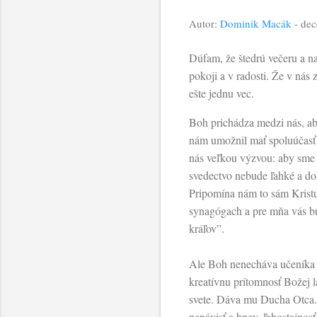
Autor:
Dominik Macák
-
dec
Dúfam, že štedrú večeru a na
pokoji a v radosti. Že v nás
ešte jednu vec.
Boh prichádza medzi nás, ab
nám umožnil mať spoluúčasť n
nás veľkou výzvou: aby sme 
svedectvo nebude ľahké a do
Pripomína nám to sám Kristu
synagógach a pre mňa vás bu
kráľov”.
Ale Boh nenecháva učeníka 
kreatívnu prítomnosť Božej l
svete. Dáva mu Ducha Otca. 
nenávisť a hnev, ľahostajnosť