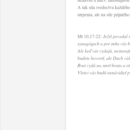
A tak sila svedectva každého 
utrpenia, ale na sile prijaté
Mt 10,17-22:
Ježiš povedal 
synagógach a pre mňa vás bu
Ale keď vás vydajú, nestaraj
budete hovoriť, ale Duch vá
Brat vydá na smrť brata a ot
Všetci vás budú nenávidieť 
K
o
m
e
n