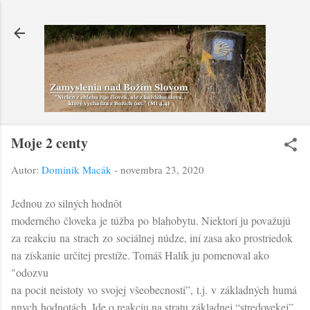
Preskočiť na hlavný obsah
Moje 2 centy
Autor:
Dominik Macák
-
novembra 23, 2020
Jednou zo silných hodnôt
moderného človeka je túžba po blahobytu. Niektorí ju považujú
za reakciu na strach zo sociálnej núdze, iní zasa ako prostriedok
na získanie určitej prestíže. Tomáš Halík ju pomenoval ako
"odozvu
na pocit neistoty vo svojej všeobecnosti”, t.j. v základných humá
nnych hodnotách. Ide o reakciu na stratu základnej “stredovekej”