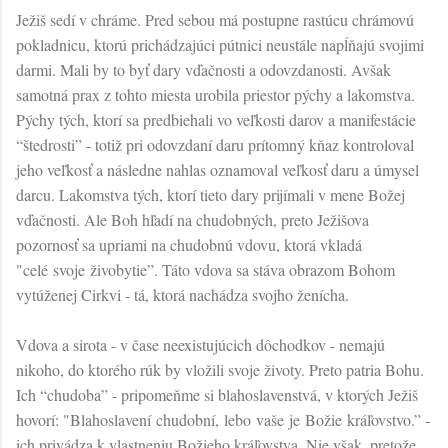
Ježiš sedí v chráme. Pred sebou má postupne rastúcu chrámovú
pokladnicu, ktorú prichádzajúci pútnici neustále napĺňajú svojimi
darmi. Mali by to byť dary vďačnosti a odovzdanosti. Avšak
samotná prax z tohto miesta urobila priestor pýchy a lakomstva.
Pýchy tých, ktorí sa predbiehali vo veľkosti darov a manifestácie
“štedrosti” - totiž pri odovzdaní daru prítomný kňaz kontroloval
jeho veľkosť a následne nahlas oznamoval veľkosť daru a úmysel
darcu. Lakomstva tých, ktorí tieto dary prijímali v mene Božej
vďačnosti. Ale Boh hľadí na chudobných, preto Ježišova
pozornosť sa upriami na chudobnú vdovu, ktorá vkladá
"celé svoje živobytie”. Táto vdova sa stáva obrazom Bohom
vytúženej Cirkvi - tá, ktorá nachádza svojho ženícha.
Vdova a sirota - v čase neexistujúcich dôchodkov - nemajú
nikoho, do ktorého rúk by vložili svoje životy. Preto patria Bohu.
Ich “chudoba” - pripomeňme si blahoslavenstvá, v ktorých Ježiš
hovorí: "Blahoslavení chudobní, lebo vaše je Božie kráľovstvo.” -
ich privádza k vlastneniu Božieho kráľovstva. Nie však, pretože