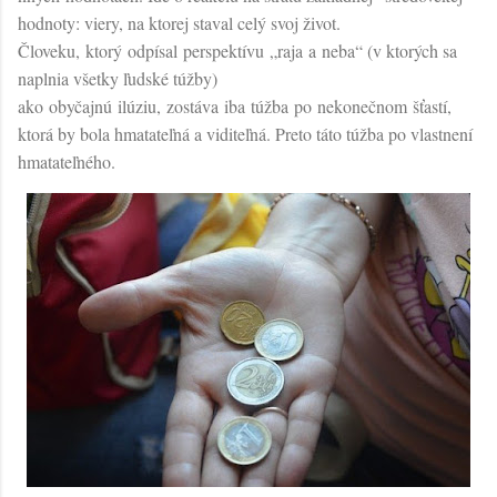
hodnoty: viery, na ktorej staval celý svoj život.
Človeku, ktorý odpísal perspektívu „raja a neba“ (v ktorých sa
naplnia všetky ľudské túžby)
ako obyčajnú ilúziu, zostáva iba túžba po nekonečnom šťastí,
ktorá by bola hmatateľná a viditeľná. Preto táto túžba po vlastnení
hmatateľného.