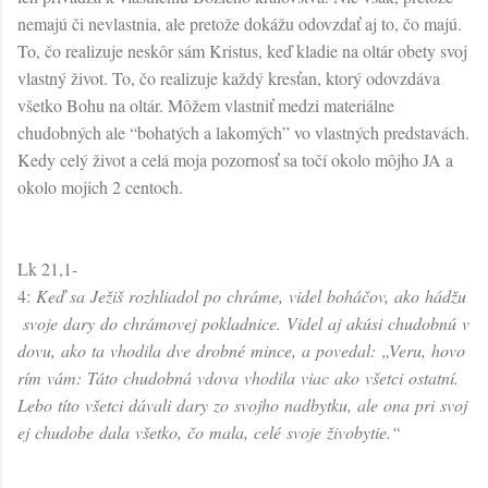
nemajú či nevlastnia, ale pretože dokážu odovzdať aj to, čo majú.
To, čo realizuje neskôr sám Kristus, keď kladie na oltár obety svoj
vlastný život. To, čo realizuje každý kresťan, ktorý odovzdáva
všetko Bohu na oltár. Môžem vlastniť medzi materiálne
chudobných ale “bohatých a lakomých” vo vlastných predstavách.
Kedy celý život a celá moja pozornosť sa točí okolo môjho JA a
okolo mojich 2 centoch.
Lk 21,1-
4:
Keď sa Ježiš rozhliadol po chráme, videl boháčov, ako hádžu
svoje dary do chrámovej pokladnice. Videl aj akúsi chudobnú v
dovu, ako ta vhodila dve drobné mince, a povedal: „Veru, hovo
rím vám: Táto chudobná vdova vhodila viac ako všetci ostatní.
Lebo títo všetci dávali dary zo svojho nadbytku, ale ona pri svoj
ej chudobe dala všetko, čo mala, celé svoje živobytie.“