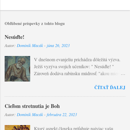
Obľúbené príspevky z tohto blogu
Nesúďte!
Autor:
Dominik Macák
-
júna 26, 2023
V dnešnom evanjeliu prichádza dôležitá výzva.
Ježiš vyzýva svojich učeníkov: " Nesúďte! "
Zároveň dodáva rabínsku múdrosť: "akou mierou
budete merať vy, takou sa nameria aj vám..."
ČÍTAŤ ĎALEJ
Súdiť v tomto slova zmysle znamená posudzovať
udalosti života podľa dvoch princípov, ktoré
presahujú ľudský život: dobra a zla ! Ľudský
Cieľom stretnutia je Boh
úsudok je obmedzený v poznaní. Žiaden človek
Autor:
Dominik Macák
-
februára 22, 2023
nepozná srdce toho druhého. A nepozná ani
objektívne zlo a dobro. Problém nášho
Ktorý aspekt človeka priťahuje najviac vašu
posudzovania tkvie ešte v jednej veci - tým