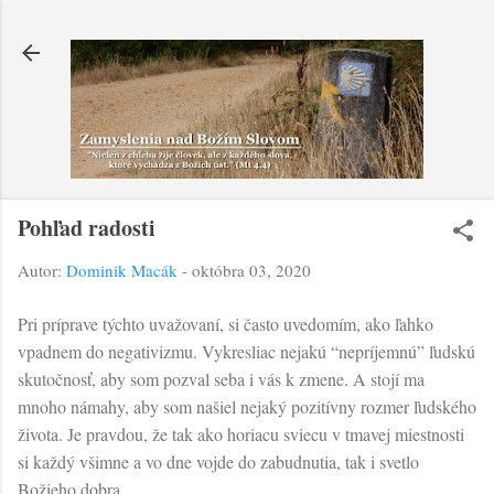
Preskočiť na hlavný obsah
Pohľad radosti
Autor:
Dominik Macák
-
októbra 03, 2020
Pri príprave týchto uvažovaní, si často uvedomím, ako ľahko
vpadnem do negativizmu. Vykresliac nejakú “nepríjemnú” ľudskú
skutočnosť, aby som pozval seba i vás k zmene. A stojí ma
mnoho námahy, aby som našiel nejaký pozitívny rozmer ľudského
života. Je pravdou, že tak ako horiacu sviecu v tmavej miestnosti
si každý všimne a vo dne vojde do zabudnutia, tak i svetlo
Božieho dobra.