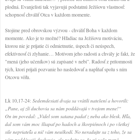
plodná. Evanjelisti tak vyjavujú podstatnú Ježišovu vlastnosť:
schopnosť chváliť Otca v každom momente.
Stojíme pred obrovskou výzvou - chváliť Boha v každom
momente. Ako je to možné? Hľadiac na Ježišovu motiváciu,
ktorou nie je prijatie či odmietnutie, úspech či neúspech,
efektívnosť či zlyhanie… Motívom jeho radosti a chvály je fakt, že
"mená (jeho učeníkov) sú zapísané v nebi”. Radosť z prítomnosti
tých, ktorí prijali pozvanie ho nasledovať a napĺňať spolu s ním
Otcovu vôľu.
Lk 10,17-24:
Sedemdesiati dvaja sa vrátili natešení a hovorili:
„Pane, aj zlí duchovia sa nám poddávajú v tvojom mene!“
On im povedal: „Videl som satana padať z neba ako blesk. Hľa,
dal som vám moc šliapať po hadoch a škorpiónoch i po všetkej
sile nepriateľa a nič vám neuškodí. No neradujte sa z toho, že sa
vám poddávajú duchovia, ale radujte sa, že sú vaše mená