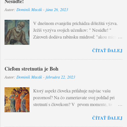
Nesúďte!
Autor:
Dominik Macák
-
júna 26, 2023
V dnešnom evanjeliu prichádza dôležitá výzva.
Ježiš vyzýva svojich učeníkov: " Nesúďte! "
Zároveň dodáva rabínsku múdrosť: "akou mierou
budete merať vy, takou sa nameria aj vám..."
ČÍTAŤ ĎALEJ
Súdiť v tomto slova zmysle znamená posudzovať
udalosti života podľa dvoch princípov, ktoré
presahujú ľudský život: dobra a zla ! Ľudský
Cieľom stretnutia je Boh
úsudok je obmedzený v poznaní. Žiaden človek
Autor:
Dominik Macák
-
februára 22, 2023
nepozná srdce toho druhého. A nepozná ani
objektívne zlo a dobro. Problém nášho
Ktorý aspekt človeka priťahuje najviac vašu
posudzovania tkvie ešte v jednej veci - tým
pozornosť? Na čo zameriavate svoj pohľad pri
najčastejšie ospravedlňujeme seba samých . Na
stretnutí s človekom? V prvom momente, to
rozdiel do Pána , ktorý jedine pozná úmysly srdca
istotne budú viditeľné aspekty - vzhľad a
a pozná pravdu o človeku. Paradoxne, ten je
ČÍTAŤ ĎALEJ
správanie (objaviac niečo špecifické). Tento
nesmierne a bezhraničné milosrdenstvo. Objavme
mechanizmus je viditeľný aj pri uvažovaní o tom,
vo svojom živote tento postoj, ktorý nás privedie k