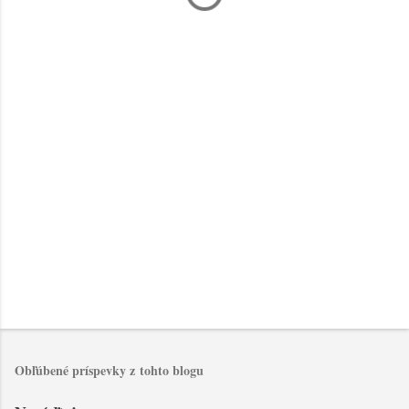
n
t
á
r
e
Obľúbené príspevky z tohto blogu