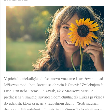
V priebehu niekoľkých dní sa znovu vraciame k uvažovaniu nad
Ježišovou modlitbou, ktorou sa obracia k Otcovi: "Zvelebujem ťa,
Otče, Pán neba i zeme…" Avšak, ak v Matúšovej verzii je
prednesená v smutnej súvislosti odmietnutia; tak Lukáš ju vkladá
do udalosti, ktorá sa nesie v radostnom duchu: "Sedemdesiati
dvaja sa vrátili natešení…”, pretože ich činnosť bola efektívna a