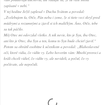
zapísané v nebi.“
V tej hodine Ježiš zaplesal v Duchu Svätom a povedal:
„Zvelebujem ťa, Otče, Pán neba i zeme, že si tieto veci skryl pred
múdrymi a rozumnými a zjavil si ich maličkým. Áno, Otče, tebe
sa tak páčilo.
Môj Otec mi odovzdal všetko. A nik nevie, kto je Syn, iba Otec,
ani kto je Otec, iba Syn a ten, komu to Syn bude chcieť zjaviť.“
Potom sa obrátil osobitne k učeníkom a povedal: „Blahoslavené
oči, ktoré vidia, čo vidíte vy. Lebo hovorím vám: Mnohí proroci a
králi chceli vidieť, čo vidíte vy, ale nevideli, a počuť, čo vy
počúvate, ale nepočuli.
K
o
m
e