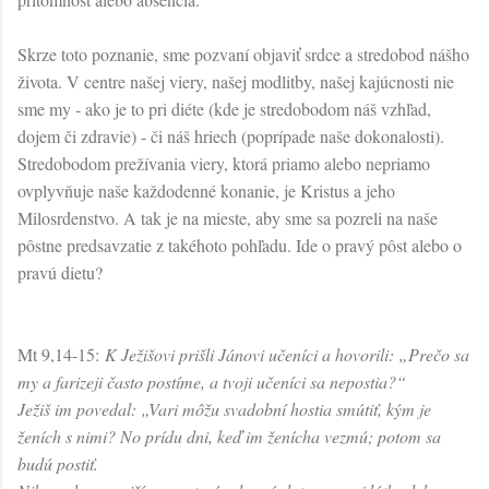
Skrze toto poznanie, sme pozvaní objaviť srdce a stredobod nášho
života. V centre našej viery, našej modlitby, našej kajúcnosti nie
sme my - ako je to pri diéte (kde je stredobodom náš vzhľad,
dojem či zdravie) - či náš hriech (poprípade naše dokonalosti).
Stredobodom prežívania viery, ktorá priamo alebo nepriamo
ovplyvňuje naše každodenné konanie, je Kristus a jeho
Milosrdenstvo. A tak je na mieste, aby sme sa pozreli na naše
pôstne predsavzatie z takéhoto pohľadu. Ide o pravý pôst alebo o
pravú dietu?
Mt 9,14-15:
K Ježišovi prišli Jánovi učeníci a hovorili: „Prečo sa
my a farizeji často postíme, a tvoji učeníci sa nepostia?“
Ježiš im povedal: „Vari môžu svadobní hostia smútiť, kým je
ženích s nimi? No prídu dni, keď im ženícha vezmú; potom sa
budú postiť.