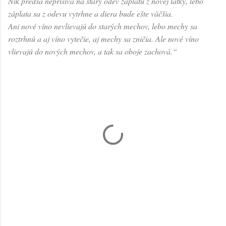
Nik predsa neprišíva na starý odev záplatu z novej látky, lebo
záplata sa z odevu vytrhne a diera bude ešte väčšia.
Ani nové víno nevlievajú do starých mechov, lebo mechy sa
roztrhnú a aj víno vytečie, aj mechy sa zničia. Ale nové víno
vlievajú do nových mechov, a tak sa oboje zachová.“
K
o
m
e
n
t
á
r
e