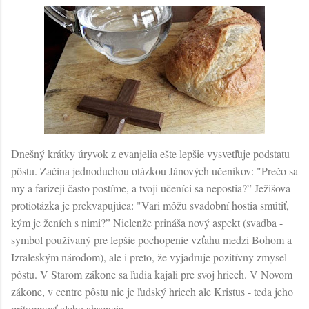
Dnešný krátky úryvok z evanjelia ešte lepšie vysvetľuje podstatu
pôstu. Začína jednoduchou otázkou Jánových učeníkov: "Prečo sa
my a farizeji často postíme, a tvoji učeníci sa nepostia?” Ježišova
protiotázka je prekvapujúca: "Vari môžu svadobní hostia smútiť,
kým je ženích s nimi?” Nielenže prináša nový aspekt (svadba -
symbol používaný pre lepšie pochopenie vzťahu medzi Bohom a
Izraleským národom), ale i preto, že vyjadruje pozitívny zmysel
pôstu. V Starom zákone sa ľudia kajali pre svoj hriech. V Novom
zákone, v centre pôstu nie je ľudský hriech ale Kristus - teda jeho
prítomnosť alebo absencia.