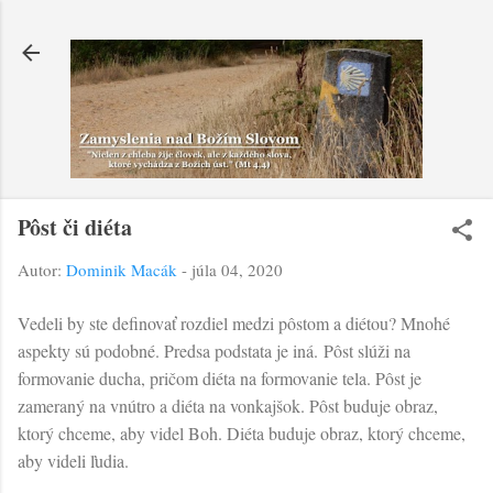
Preskočiť na hlavný obsah
Pôst či diéta
Autor:
Dominik Macák
-
júla 04, 2020
Vedeli by ste definovať rozdiel medzi pôstom a diétou? Mnohé
aspekty sú podobné. Predsa podstata je iná. Pôst slúži na
formovanie ducha, pričom diéta na formovanie tela. Pôst je
zameraný na vnútro a diéta na vonkajšok. Pôst buduje obraz,
ktorý chceme, aby videl Boh. Diéta buduje obraz, ktorý chceme,
aby videli ľudia.