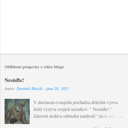
Obľúbené príspevky z tohto blogu
Nesúďte!
Autor:
Dominik Macák
-
júna 26, 2023
V dnešnom evanjeliu prichádza dôležitá výzva.
Ježiš vyzýva svojich učeníkov: " Nesúďte! "
Zároveň dodáva rabínsku múdrosť: "akou mierou
budete merať vy, takou sa nameria aj vám..."