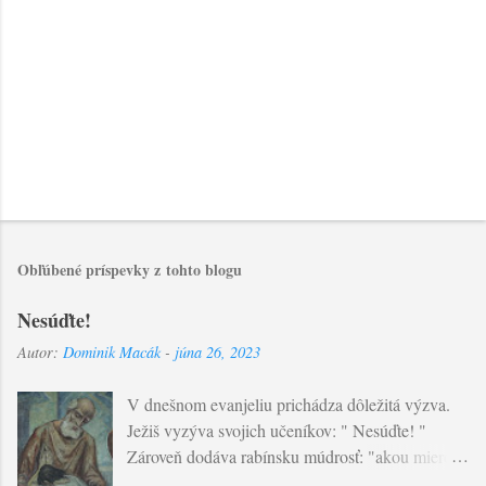
Obľúbené príspevky z tohto blogu
Nesúďte!
Autor:
Dominik Macák
-
júna 26, 2023
V dnešnom evanjeliu prichádza dôležitá výzva.
Ježiš vyzýva svojich učeníkov: " Nesúďte! "
Zároveň dodáva rabínsku múdrosť: "akou mierou
budete merať vy, takou sa nameria aj vám..."