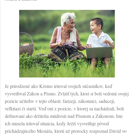
Je prirodzené ako Kristus iritoval svojich súčasníkov, keď
vysvetľoval Zákon a Písmo. Zvlášť tých, ktorí si boli vedomí svojej
pozície učiteľov v tejto oblasti: farizeji, zákonníci, saduceji,
veľkňazi či starší. Veď oni z pozície, v ktorej sa nachádzali, boli
definovaní ako držitelia múdrosti nad Písmom a Zákonom. Iste
ich musela iritovať situácia, kedy Ježiš vysvetľuje pôvod
prichádzajúceho Mesiáša, ktorú už prorocky rozpoznal Dávid vo