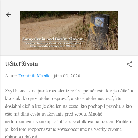
Preskočiť na hlavný obsah
Učiteľ života
Autor:
Dominik Macák
-
júna 05, 2020
Zvykli sme si na jasné rozdelenie rolí v spoločnosti: kto je učiteľ, a
kto žiak; kto je v úlohe rozprávať, a kto v úlohe načúvať; kto
dosiahol cieľ, a kto je ešte len na ceste; kto pochopil pravdu, a kto
ešte má dlhú cestu uvažovania pred sebou. Mnohé
nedorozumenia vznikajú z tohto zaškatulkovania pozícií. Problém
je, keď toto rozpoznávanie zovšeobecníme na všetky životné
oblasti a udalosti.