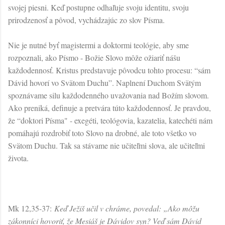
svojej piesni. Keď postupne odhaľuje svoju identitu, svoju
prirodzenosť a pôvod, vychádzajúc zo slov Písma.
Nie je nutné byť magistermi a doktormi teológie, aby sme
rozpoznali, ako Písmo - Božie Slovo môže ožiariť nášu
každodennosť. Kristus predstavuje pôvodcu tohto procesu: “sám
Dávid hovorí vo Svätom Duchu”. Naplnení Duchom Svätým
spoznávame silu každodenného uvažovania nad Božím slovom.
Ako preniká, definuje a pretvára túto každodennosť. Je pravdou,
že “doktori Písma" - exegéti, teológovia, kazatelia, katechéti nám
pomáhajú rozdrobiť toto Slovo na drobné, ale toto všetko vo
Svätom Duchu. Tak sa stávame nie učiteľmi slova, ale učiteľmi
života.
Mk 12,35-37:
Keď Ježiš učil v chráme, povedal: „Ako môžu
zákonníci hovoriť, že Mesiáš je Dávidov syn? Veď sám Dávid