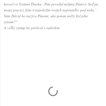
hovorí vo Svätom Duchu: ‚Pán povedal môjmu Pánovi: Seď po
mojej pravici, kým ti nepoložím tvojich nepriateľov pod nohy.‘
Sám Dávid ho nazýva Pánom; ako potom môže byť jeho
synom?“
A veľký zástup ho počúval s radosťou.
K
o
m
e
n
t
á
r
e